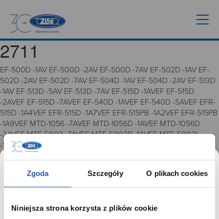
2711
EF-500D -1AV EF-500D -2AV EF-500D -7AV EF-502D -1AV EF-
502D -2AV EF-502D -7AV EF-504D -1AV EF-504D -2AV EF-513D
-1AV EF-513D -5AV EF-513D -7AV EF-515D -1AVEF EF-515D
-2AVEF EF-515D -7AVEF EF-540D -1AVEF EF-540D -5AVEF EFR-
515D -1A4VEF EFR-515D -1A7VEF EFR-515PB -1A2VEF EFR-515PB
-1A9VEF MTD-1056 -7AVEF MTD-1056D -1AVEF MTD-1056D
-2AVEF MTF-E002 -7AVEF MTF-E002B -1AVEF MTF-E002L
-1AVEF MTF-E003G -1AVEF 2711 4327 2711
Zgoda
Szczegóły
O plikach cookies
GRUPA ZIBI
Historia
Niniejsza strona korzysta z plików cookie
Misja, wizja i wartości Grupy Zibi