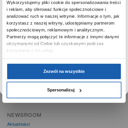
Ważne daty
Wykorzystujemy pliki cookie do spersonalizowania treści
Kariera
SZANOWNY UŻYTKOWNIKU,
i reklam, aby oferować funkcje społecznościowe i
Zgoda na ciasteczka
SZANOWNA UŻYTKOWNICZKO
analizować ruch w naszej witrynie. Informacje o tym, jak
korzystasz z naszej witryny, udostępniamy partnerom
Używamy plików cookie w celach analitycznych,
społecznościowym, reklamowym i analitycznym.
PRODUKTY
statystycznych i marketingowych, w tym aby analizować
Partnerzy mogą połączyć te informacje z innymi danymi
ruch w tej witrynie, optymalizować jej działanie oraz
Zegarki
zapamiętywać Twoje preferencje.
otrzymanymi od Ciebie lub uzyskanymi podczas
Instrumenty muzyczne
korzystania z ich usług.
Kalkulatory
DOWIEDZ SIĘ WIĘCEJ
PRZEJDŹ DO SERWISU
SIECI SPRZEDAŻY
Zezwól na wszystkie
Oferta dla firm
Time Trend
Spersonalizuj
Salony muzyczne Riff
Noble Place
NEWSROOM
Aktualności