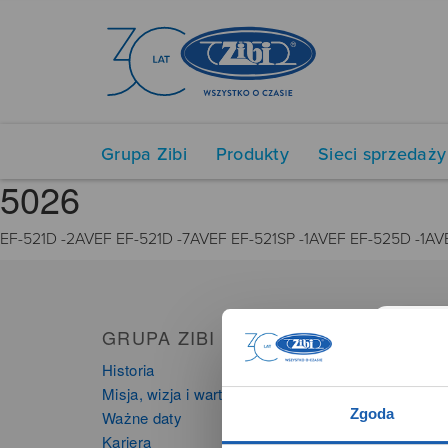
Grupa Zibi
Produkty
Sieci sprzedaży
5026
EF-521D -2AVEF EF-521D -7AVEF EF-521SP -1AVEF EF-525D -1A
GRUPA ZIBI
PRO
Historia
Zegarki
Misja, wizja i wartości Grupy Zibi
Instru
Zgoda
Ważne daty
Kalkula
Kariera