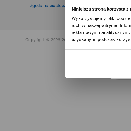
Zgoda na ciasteczka
Niniejsza strona korzysta z
Wykorzystujemy pliki cookie 
ruch w naszej witrynie. Inf
reklamowym i analitycznym. 
Copyright: © 2026 Grupa Zibi S.A. Wszelkie prawa zas
uzyskanymi podczas korzysta
o