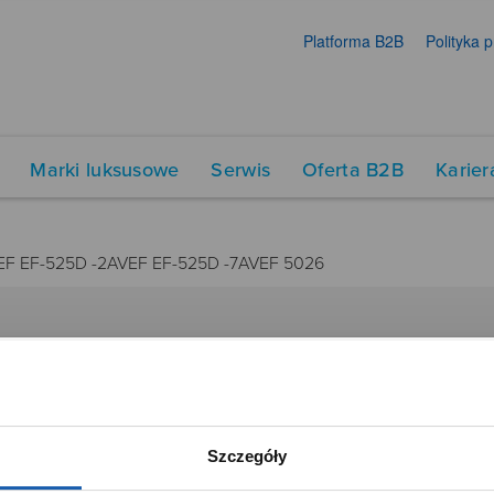
Platforma B2B
Polityka 
Marki luksusowe
Serwis
Oferta B2B
Karier
VEF EF-525D -2AVEF EF-525D -7AVEF 5026
DUKTY
SIECI SPRZEDAŻY
Oferta dla firm
menty muzyczne
Time Trend
Szczegóły
tory
Salony muzyczne Riff
Noble Place