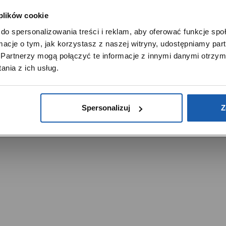
 plików cookie
SZANOWNY UŻYTKOWNIKU,
do spersonalizowania treści i reklam, aby oferować funkcje sp
SZANOWNA UŻYTKOWNICZKO
ormacje o tym, jak korzystasz z naszej witryny, udostępniamy p
Używamy plików cookie w celach analitycznych, statystycznych 
Partnerzy mogą połączyć te informacje z innymi danymi otrzym
marketingowych, w tym aby analizować ruch w tej witrynie,
trzeżone.
nia z ich usług.
ptymalizować jej działanie oraz zapamiętywać Twoje preferencj
DOWIEDZ SIĘ WIĘCEJ
PRZEJDŹ DO SERWISU
Spersonalizuj
Z