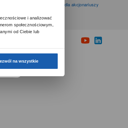
Informacje firmowe i dla akcjonariuszy
Grupy Zibi S.A.
ołecznościowe i analizować
artnerom społecznościowym,
i
anymi od Ciebie lub
e.
ezwól na wszystkie