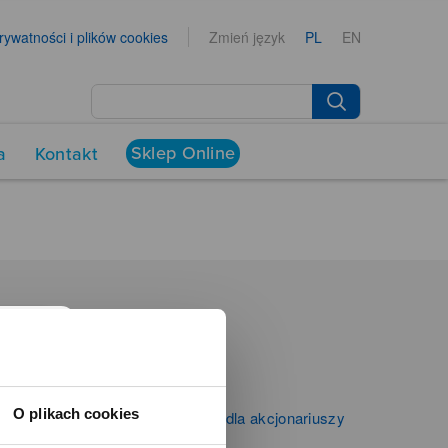
prywatności i plików cookies
Zmień język
PL
EN
Sklep Online
a
Kontakt
NEWSROOM
Aktualności
Kontakt dla mediów
O plikach cookies
Informacje firmowe i dla akcjonariuszy
Zibi S.A.