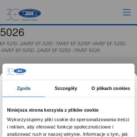
5026
EF-521D -2AVEF EF-521D -7AVEF EF-521SP -1AVEF EF-525D
-1AVEF EF-525D -2AVEF EF-525D -7AVEF 5026
GRUPA ZIBI
Historia
Zgoda
Szczegóły
O plikach cookies
Misja, wizja i wartości Grupy Zibi
Ważne daty
Kariera
Niniejsza strona korzysta z plików cookie
Zgoda na ciasteczka
Wykorzystujemy pliki cookie do spersonalizowania treści
SZANOWNY UŻYTKOWNIKU,
i reklam, aby oferować funkcje społecznościowe i
PRODUKTY
SZANOWNA UŻYTKOWNICZKO
analizować ruch w naszej witrynie. Informacje o tym, jak