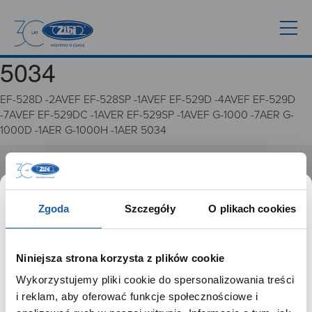
5034
EF-528D -2AVEF EF-528SP -1AVEF EF-529D -4AVEF EF-529D
-7AVEF EF-529DC -1AVER EF-529SP -1AVEF G-1000 -7AER G-
1000D -1AER G-1000H -1AER 5034
GRUPA ZIBI
Historia
Zgoda
Szczegóły
O plikach cookies
Misja, wizja i wartości Grupy Zibi
Ważne daty
Kariera
Niniejsza strona korzysta z plików cookie
Zgoda na ciasteczka
Wykorzystujemy pliki cookie do spersonalizowania treści
SZANOWNY UŻYTKOWNIKU,
i reklam, aby oferować funkcje społecznościowe i
PRODUKTY