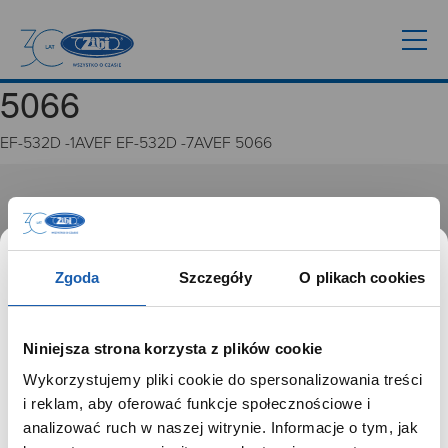
5066
EF-532D -1AVEF EF-532D -7AVEF 5066
GRUPA ZIBI
Historia
Misja, wizja i wartości Grupy Zibi
Zgoda
Szczegóły
O plikach cookies
Ważne daty
Kariera
Zgoda na ciasteczka
Niniejsza strona korzysta z plików cookie
Wykorzystujemy pliki cookie do spersonalizowania treści
PRODUKTY
SZANOWNY UŻYTKOWNIKU,
i reklam, aby oferować funkcje społecznościowe i
SZANOWNA UŻYTKOWNICZKO
analizować ruch w naszej witrynie. Informacje o tym, jak
Zegarki