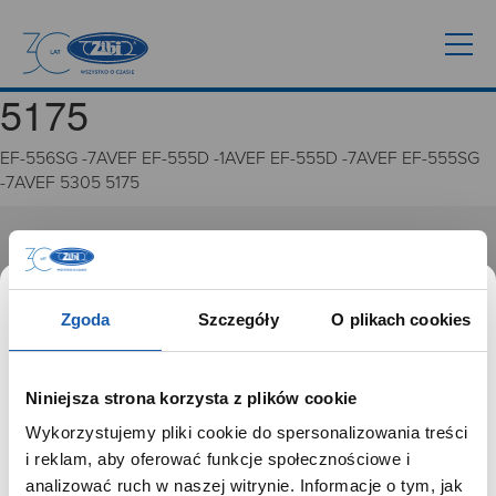
5175
EF-556SG -7AVEF EF-555D -1AVEF EF-555D -7AVEF EF-555SG
-7AVEF 5305 5175
GRUPA ZIBI
Historia
Zgoda
Szczegóły
O plikach cookies
Misja, wizja i wartości Grupy Zibi
Ważne daty
Kariera
Niniejsza strona korzysta z plików cookie
Zgoda na ciasteczka
Wykorzystujemy pliki cookie do spersonalizowania treści
SZANOWNY UŻYTKOWNIKU,
i reklam, aby oferować funkcje społecznościowe i
PRODUKTY
SZANOWNA UŻYTKOWNICZKO
analizować ruch w naszej witrynie. Informacje o tym, jak