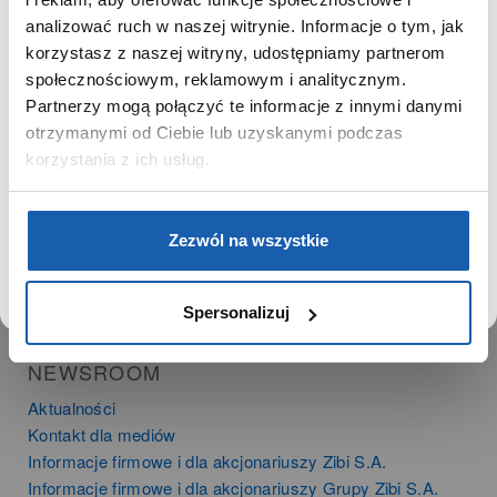
SZANOWNY UŻYTKOWNIKU,
SZANOWNA UŻYTKOWNICZKO
analizować ruch w naszej witrynie. Informacje o tym, jak
PRODUKTY
korzystasz z naszej witryny, udostępniamy partnerom
Używamy plików cookie w celach analitycznych,
społecznościowym, reklamowym i analitycznym.
Zegarki
statystycznych i marketingowych, w tym aby analizować
Partnerzy mogą połączyć te informacje z innymi danymi
Instrumenty muzyczne
ruch w tej witrynie, optymalizować jej działanie oraz
zapamiętywać Twoje preferencje.
otrzymanymi od Ciebie lub uzyskanymi podczas
Kalkulatory
korzystania z ich usług.
SIECI SPRZEDAŻY
DOWIEDZ SIĘ WIĘCEJ
PRZEJDŹ DO SERWISU
Oferta dla firm
Zezwól na wszystkie
Time Trend
Salony muzyczne Riff
Noble Place
Spersonalizuj
NEWSROOM
Aktualności
Kontakt dla mediów
Informacje firmowe i dla akcjonariuszy Zibi S.A.
Informacje firmowe i dla akcjonariuszy Grupy Zibi S.A.