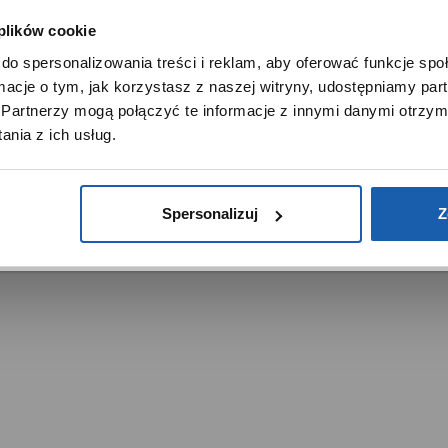
 plików cookie
SZANOWNY UŻYTKOWNIKU,
do spersonalizowania treści i reklam, aby oferować funkcje sp
SZANOWNA UŻYTKOWNICZKO
ormacje o tym, jak korzystasz z naszej witryny, udostępniamy p
Używamy plików cookie w celach analitycznych, statystycznych 
Partnerzy mogą połączyć te informacje z innymi danymi otrzym
marketingowych, w tym aby analizować ruch w tej witrynie,
trzeżone.
nia z ich usług.
ptymalizować jej działanie oraz zapamiętywać Twoje preferencj
DOWIEDZ SIĘ WIĘCEJ
PRZEJDŹ DO SERWISU
Spersonalizuj
Z