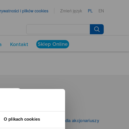
prywatności i plików cookies
Zmień język
PL
EN
Sklep Online
a
Kontakt
NEWSROOM
Aktualności
Kontakt dla mediów
O plikach cookies
Informacje firmowe i dla akcjonariuszy
Zibi S.A.