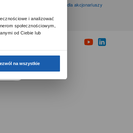
Informacje firmowe i dla akcjonariuszy
Grupy Zibi S.A.
ołecznościowe i analizować
artnerom społecznościowym,
i
anymi od Ciebie lub
e.
ezwól na wszystkie