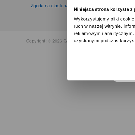
Zgoda na ciasteczka
Niniejsza strona korzysta z
Wykorzystujemy pliki cookie 
ruch w naszej witrynie. Inf
reklamowym i analitycznym. 
Copyright: © 2026 Grupa Zibi S.A. Wszelkie prawa zas
uzyskanymi podczas korzysta
o