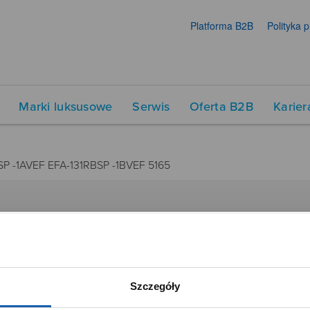
Platforma B2B
Polityka 
Marki luksusowe
Serwis
Oferta B2B
Karier
SP -1AVEF EFA-131RBSP -1BVEF 5165
DUKTY
SIECI SPRZEDAŻY
Oferta dla firm
menty muzyczne
Time Trend
Szczegóły
tory
Salony muzyczne Riff
Noble Place