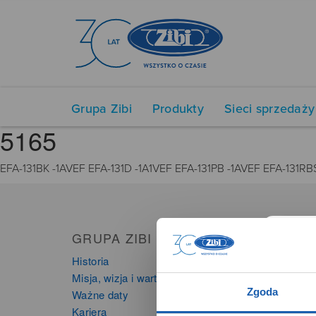
Grupa Zibi
Produkty
Sieci sprzedaży
5165
EFA-131BK -1AVEF EFA-131D -1A1VEF EFA-131PB -1AVEF EFA-131RB
GRUPA ZIBI
PRO
Historia
Zegarki
Misja, wizja i wartości Grupy Zibi
Instru
Zgoda
Ważne daty
Kalkula
Kariera