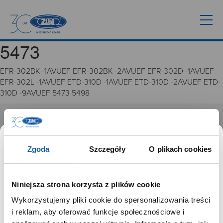
5473
EFR-302BK -1AVUEF EFR-302BK -2AVUEF EFR-302D -1AVUEF
EFR-302L -1AVUEF ETD-310D -1AVUEF ETD-310D -2AVUEF ETD-
310D -9AVUEF 5473 5498
GRUPA ZIBI
Historia
Zgoda
Szczegóły
O plikach cookies
Misja, wizja i wartości Grupy Zibi
Ważne daty
Kariera
Niniejsza strona korzysta z plików cookie
Zgoda na ciasteczka
Wykorzystujemy pliki cookie do spersonalizowania treści
SZANOWNY UŻYTKOWNIKU,
i reklam, aby oferować funkcje społecznościowe i
PRODUKTY