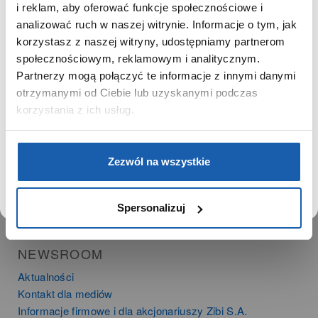
Zgoda na ciasteczka
SZANOWNY UŻYTKOWNIKU,
i reklam, aby oferować funkcje społecznościowe i
SZANOWNA UŻYTKOWNICZKO
analizować ruch w naszej witrynie. Informacje o tym, jak
korzystasz z naszej witryny, udostępniamy partnerom
PRODUKTY
Używamy plików cookie w celach analitycznych,
społecznościowym, reklamowym i analitycznym.
statystycznych i marketingowych, w tym aby analizować
Zegarki
Partnerzy mogą połączyć te informacje z innymi danymi
ruch w tej witrynie, optymalizować jej działanie oraz
Instrumenty muzyczne
zapamiętywać Twoje preferencje.
otrzymanymi od Ciebie lub uzyskanymi podczas
Kalkulatory
korzystania z ich usług.
SIECI SPRZEDAŻY
DOWIEDZ SIĘ WIĘCEJ
PRZEJDŹ DO SERWISU
Zezwól na wszystkie
Oferta dla firm
Time Trend
Salony muzyczne Riff
Spersonalizuj
Noble Place
NEWSROOM
Aktualności
Kontakt dla mediów
Informacje firmowe i dla akcjonariuszy Zibi S.A.