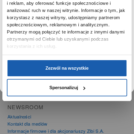
Zgoda na ciasteczka
SZANOWNY UŻYTKOWNIKU,
i reklam, aby oferować funkcje społecznościowe i
SZANOWNA UŻYTKOWNICZKO
analizować ruch w naszej witrynie. Informacje o tym, jak
korzystasz z naszej witryny, udostępniamy partnerom
PRODUKTY
Używamy plików cookie w celach analitycznych,
społecznościowym, reklamowym i analitycznym.
statystycznych i marketingowych, w tym aby analizować
Zegarki
Partnerzy mogą połączyć te informacje z innymi danymi
ruch w tej witrynie, optymalizować jej działanie oraz
Instrumenty muzyczne
zapamiętywać Twoje preferencje.
otrzymanymi od Ciebie lub uzyskanymi podczas
Kalkulatory
korzystania z ich usług.
SIECI SPRZEDAŻY
DOWIEDZ SIĘ WIĘCEJ
PRZEJDŹ DO SERWISU
Zezwól na wszystkie
Oferta dla firm
Time Trend
Salony muzyczne Riff
Spersonalizuj
Noble Place
NEWSROOM
Aktualności
Kontakt dla mediów
Informacje firmowe i dla akcjonariuszy Zibi S.A.