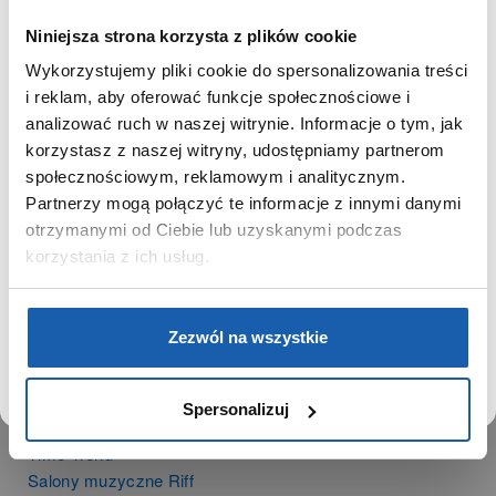
Niniejsza strona korzysta z plików cookie
GRUPA ZIBI
Wykorzystujemy pliki cookie do spersonalizowania treści
Historia
SZANOWNY UŻYTKOWNIKU,
i reklam, aby oferować funkcje społecznościowe i
Misja, wizja i wartości Grupy Zibi
SZANOWNA UŻYTKOWNICZKO
analizować ruch w naszej witrynie. Informacje o tym, jak
Ważne daty
korzystasz z naszej witryny, udostępniamy partnerom
Kariera
Używamy plików cookie w celach analitycznych,
społecznościowym, reklamowym i analitycznym.
Zgoda na ciasteczka
statystycznych i marketingowych, w tym aby analizować
Partnerzy mogą połączyć te informacje z innymi danymi
ruch w tej witrynie, optymalizować jej działanie oraz
zapamiętywać Twoje preferencje.
otrzymanymi od Ciebie lub uzyskanymi podczas
PRODUKTY
korzystania z ich usług.
Zegarki
Instrumenty muzyczne
DOWIEDZ SIĘ WIĘCEJ
PRZEJDŹ DO SERWISU
Kalkulatory
Zezwól na wszystkie
SIECI SPRZEDAŻY
Spersonalizuj
Oferta dla firm
Time Trend
Salony muzyczne Riff