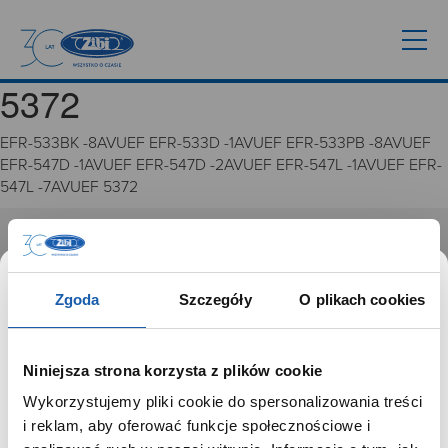
5372
EFR-533BK -8AVUEF EFR-533D -1AVUEF EFR-533PB -8AVUEF
EFR-547D -1AVUEF EFR-547D -2AVUEF EFR-547L -1AVUEF EFR-
547L -7AVUEF 5372
GRUPA ZIBI
Historia
Zgoda
Szczegóły
O plikach cookies
Misja, wizja i wartości Grupy Zibi
Ważne daty
Kariera
Niniejsza strona korzysta z plików cookie
Zgoda na ciasteczka
Wykorzystujemy pliki cookie do spersonalizowania treści
SZANOWNY UŻYTKOWNIKU,
i reklam, aby oferować funkcje społecznościowe i
PRODUKTY