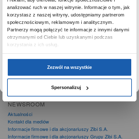
SZANOWNY UŻYTKOWNIKU,
SZANOWNA UŻYTKOWNICZKO
analizować ruch w naszej witrynie. Informacje o tym, jak
PRODUKTY
korzystasz z naszej witryny, udostępniamy partnerom
Używamy plików cookie w celach analitycznych,
społecznościowym, reklamowym i analitycznym.
Zegarki
statystycznych i marketingowych, w tym aby analizować
Partnerzy mogą połączyć te informacje z innymi danymi
Instrumenty muzyczne
ruch w tej witrynie, optymalizować jej działanie oraz
zapamiętywać Twoje preferencje.
otrzymanymi od Ciebie lub uzyskanymi podczas
Kalkulatory
korzystania z ich usług.
SIECI SPRZEDAŻY
DOWIEDZ SIĘ WIĘCEJ
PRZEJDŹ DO SERWISU
Oferta dla firm
Zezwól na wszystkie
Time Trend
Salony muzyczne Riff
Noble Place
Spersonalizuj
NEWSROOM
Aktualności
Kontakt dla mediów
Informacje firmowe i dla akcjonariuszy Zibi S.A.
Informacje firmowe i dla akcjonariuszy Grupy Zibi S.A.