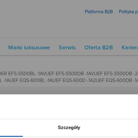
Platforma B2B
Polityka 
Marki luksusowe
Serwis
Oferta B2B
Karier
ER EFS-S500BL -1AVUEF EFS-S500DB -1AVUEF EFS-S500DB -2
L -1AUEF EQS-600BL -1AUEF EQS-600D -1A2UEF EQS-600DB -
DUKTY
SIECI SPRZEDAŻY
Oferta dla firm
Szczegóły
menty muzyczne
Time Trend
tory
Salony muzyczne Riff