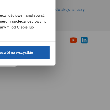
Zibi S.A.
Informacje firmowe i dla akcjonariuszy
Grupy Zibi S.A.
ołecznościowe i analizować
artnerom społecznościowym,
i
anymi od Ciebie lub
e.
ezwól na wszystkie