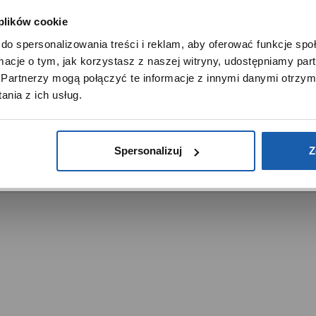
Noble Place
 plików cookie
SZANOWNY UŻYTKOWNIKU,
do spersonalizowania treści i reklam, aby oferować funkcje sp
SZANOWNA UŻYTKOWNICZKO
ormacje o tym, jak korzystasz z naszej witryny, udostępniamy p
Używamy plików cookie w celach analitycznych, statystycznych 
Partnerzy mogą połączyć te informacje z innymi danymi otrzym
marketingowych, w tym aby analizować ruch w tej witrynie,
nia z ich usług.
ptymalizować jej działanie oraz zapamiętywać Twoje preferencj
trzeżone.
DOWIEDZ SIĘ WIĘCEJ
PRZEJDŹ DO SERWISU
Spersonalizuj
Z