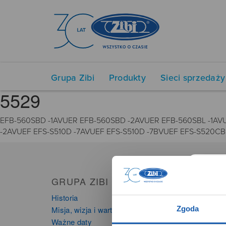
Grupa Zibi
Produkty
Sieci sprzedaży
5529
EFB-560SBD -1AVUER EFB-560SBD -2AVUER EFB-560SBL -1AVU
-2AVUEF EFS-S510D -7AVUEF EFS-S510D -7BVUEF EFS-S520CB
GRUPA ZIBI
PRO
Historia
Zegarki
Zgoda
Misja, wizja i wartości Grupy Zibi
Instru
Ważne daty
Kalkula