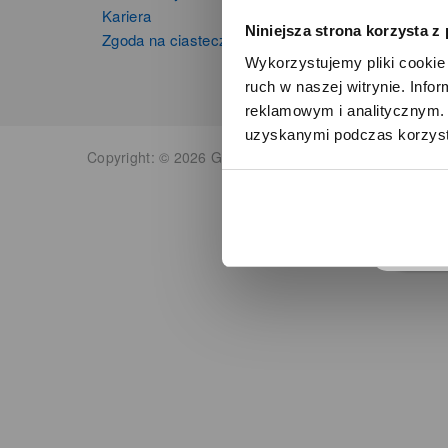
Kariera
Niniejsza strona korzysta z
Zgoda na ciasteczka
Wykorzystujemy pliki cookie 
ruch w naszej witrynie. Inf
reklamowym i analitycznym. 
uzyskanymi podczas korzysta
o
Copyright: © 2026 Grupa Zibi S.A. Wszelkie prawa zas