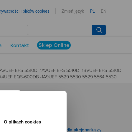
prywatności i plików cookies
Zmień język
PL
EN
Sklep Online
a
Kontakt
AVUEF EFS-S510D -1AVUEF EFS-S510D -1BVUEF EFS-S510D
1A4UEF EQS-600DB -1A9UEF 5529 5530 5529 5564 5530
NEWSROOM
Aktualności
O plikach cookies
Kontakt dla mediów
Informacje firmowe i dla akcjonariuszy