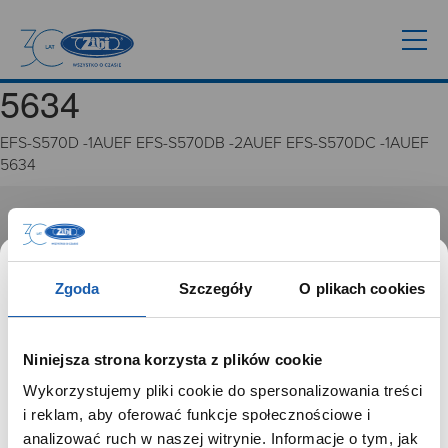
5634
EFS-S570D -1AUEF EFS-S570DB -2AUEF EFS-S570DC -1AUEF
5634
GRUPA ZIBI
Historia
Zgoda
Szczegóły
O plikach cookies
Misja, wizja i wartości Grupy Zibi
Ważne daty
Kariera
Niniejsza strona korzysta z plików cookie
Zgoda na ciasteczka
Wykorzystujemy pliki cookie do spersonalizowania treści
SZANOWNY UŻYTKOWNIKU,
i reklam, aby oferować funkcje społecznościowe i
PRODUKTY
SZANOWNA UŻYTKOWNICZKO
analizować ruch w naszej witrynie. Informacje o tym, jak