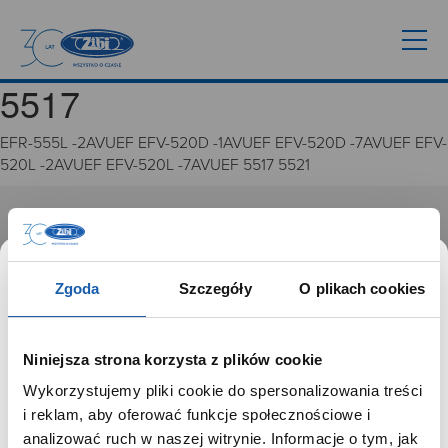
5517
EFR-555L -2AVUEF EFV-520D -1AVUEF EFV-520D -7AVUEF EFV-
520L -2AVUEF EFV-520L -7AVUEF 5517 5521
GRUPA ZIBI
Historia
Zgoda
Szczegóły
O plikach cookies
Misja, wizja i wartości Grupy Zibi
Ważne daty
Kariera
Niniejsza strona korzysta z plików cookie
Zgoda na ciasteczka
Wykorzystujemy pliki cookie do spersonalizowania treści
SZANOWNY UŻYTKOWNIKU,
i reklam, aby oferować funkcje społecznościowe i
PRODUKTY
SZANOWNA UŻYTKOWNICZKO
analizować ruch w naszej witrynie. Informacje o tym, jak