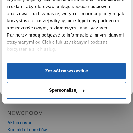
Kariera
SZANOWNY UŻYTKOWNIKU,
i reklam, aby oferować funkcje społecznościowe i
Zgoda na ciasteczka
SZANOWNA UŻYTKOWNICZKO
analizować ruch w naszej witrynie. Informacje o tym, jak
korzystasz z naszej witryny, udostępniamy partnerom
Używamy plików cookie w celach analitycznych,
PRODUKTY
społecznościowym, reklamowym i analitycznym.
statystycznych i marketingowych, w tym aby analizować
Partnerzy mogą połączyć te informacje z innymi danymi
Zegarki
ruch w tej witrynie, optymalizować jej działanie oraz
zapamiętywać Twoje preferencje.
otrzymanymi od Ciebie lub uzyskanymi podczas
Instrumenty muzyczne
korzystania z ich usług.
Kalkulatory
SIECI SPRZEDAŻY
DOWIEDZ SIĘ WIĘCEJ
PRZEJDŹ DO SERWISU
Zezwól na wszystkie
Oferta dla firm
Time Trend
Salony muzyczne Riff
Spersonalizuj
Noble Place
NEWSROOM
Aktualności
Kontakt dla mediów