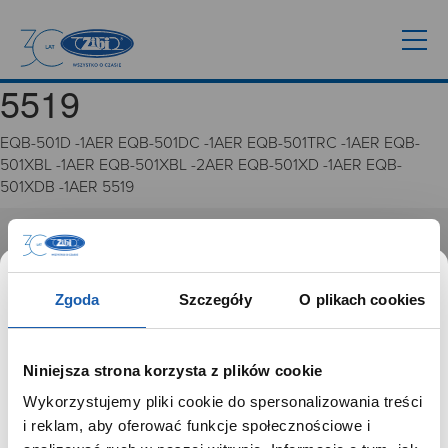
5519
EQB-501D -1AER EQB-501DC -1AER EQB-501TRC -1AER EQB-
501XBL -1AER EQB-501XBL -2AER EQB-501XD -1AER EQB-
501XDB -1AER 5519
GRUPA ZIBI
Historia
Zgoda
Szczegóły
O plikach cookies
Misja, wizja i wartości Grupy Zibi
Ważne daty
Kariera
Niniejsza strona korzysta z plików cookie
Zgoda na ciasteczka
Wykorzystujemy pliki cookie do spersonalizowania treści
SZANOWNY UŻYTKOWNIKU,
i reklam, aby oferować funkcje społecznościowe i
PRODUKTY