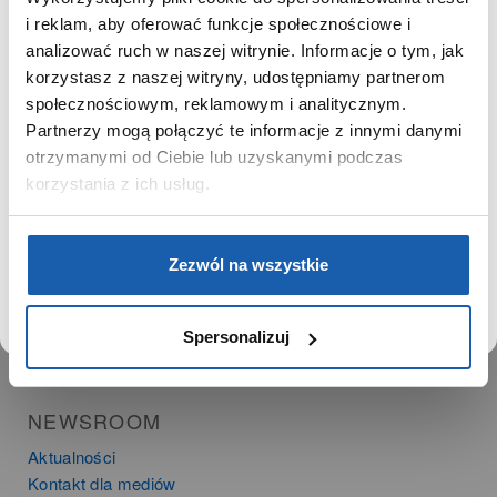
Kariera
SZANOWNY UŻYTKOWNIKU,
i reklam, aby oferować funkcje społecznościowe i
Zgoda na ciasteczka
SZANOWNA UŻYTKOWNICZKO
analizować ruch w naszej witrynie. Informacje o tym, jak
korzystasz z naszej witryny, udostępniamy partnerom
Używamy plików cookie w celach analitycznych,
PRODUKTY
społecznościowym, reklamowym i analitycznym.
statystycznych i marketingowych, w tym aby analizować
Partnerzy mogą połączyć te informacje z innymi danymi
Zegarki
ruch w tej witrynie, optymalizować jej działanie oraz
zapamiętywać Twoje preferencje.
otrzymanymi od Ciebie lub uzyskanymi podczas
Instrumenty muzyczne
korzystania z ich usług.
Kalkulatory
SIECI SPRZEDAŻY
DOWIEDZ SIĘ WIĘCEJ
PRZEJDŹ DO SERWISU
Zezwól na wszystkie
Oferta dla firm
Time Trend
Salony muzyczne Riff
Spersonalizuj
Noble Place
NEWSROOM
Aktualności
Kontakt dla mediów