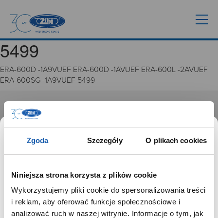
5499
ERA-600D -1A9VUEF ERA-600D -1AVUEF ERA-600L -2AVUEF
ERA-600SG -1A9VUEF 5499
GRUPA ZIBI
Historia
Zgoda
Szczegóły
O plikach cookies
Misja, wizja i wartości Grupy Zibi
Ważne daty
Kariera
Niniejsza strona korzysta z plików cookie
Zgoda na ciasteczka
Wykorzystujemy pliki cookie do spersonalizowania treści
SZANOWNY UŻYTKOWNIKU,
i reklam, aby oferować funkcje społecznościowe i
PRODUKTY
SZANOWNA UŻYTKOWNICZKO
analizować ruch w naszej witrynie. Informacje o tym, jak