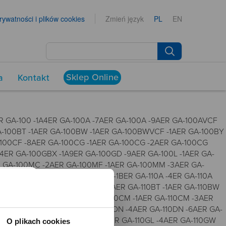
prywatności i plików cookies
Zmień język
PL
EN
Sklep Online
a
Kontakt
2ER GA-100 -1A4ER GA-100A -7AER GA-100A -9AER GA-100AVCF
GA-100BT -1AER GA-100BW -1AER GA-100BWVCF -1AER GA-100BY
A-100CF -8AER GA-100CG -1AER GA-100CG -2AER GA-100CG
4ER GA-100GBX -1A9ER GA-100GD -9AER GA-100L -1AER GA-
ER GA-100MC -2AER GA-100MF -1AER GA-100MM -3AER GA-
 -2AER GA-110 -1AER GA-110 -1BER GA-110A -4ER GA-110A
AER GA-110BC -9AER GA-110BR -5AER GA-110BT -1AER GA-110BW
CD -1A2ER GA-110CD -1A3ER GA-110CM -1AER GA-110CM -3AER
 -2A7ER GA-110DC -2AER GA-110DN -4AER GA-110DN -6AER GA-
 GA-110GD -9B2ER GA-110GD -9BER GA-110GL -4AER GA-110GW
O plikach cookies