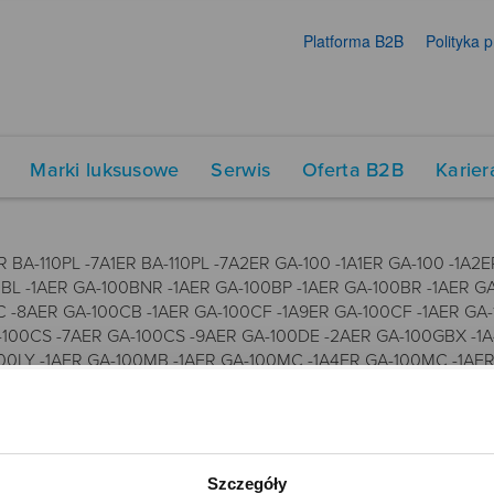
Platforma B2B
Polityka 
Marki luksusowe
Serwis
Oferta B2B
Karier
R BA-110PL -7A1ER BA-110PL -7A2ER GA-100 -1A1ER GA-100 -1A
0BL -1AER GA-100BNR -1AER GA-100BP -1AER GA-100BR -1AER 
0C -8AER GA-100CB -1AER GA-100CF -1A9ER GA-100CF -1AER G
100CS -7AER GA-100CS -9AER GA-100DE -2AER GA-100GBX -1A
-100LY -1AER GA-100MB -1AER GA-100MC -1A4ER GA-100MC -1A
ER GA-100RS -2AER GA-100RS -4AER GA-100SD -8AER GA-100ST
3ER GA-110B -4ER GA-110BC -2AER GA-110BC -7AER GA-110BC -8
C -7AER GA-110C -7BER GA-110CB -1AER GA-110CC -2AER GA-110
AER GA-110CR -7AER GA-110CS -4AER GA-110DC -1AER GA-110DC
-110FC -2AER GA-110FRG -7AER GA-110GB -1AER GA-110GD -9AER
Szczegóły