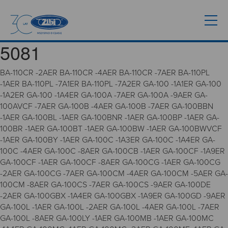
5081
BA-110CR -2AER BA-110CR -4AER BA-110CR -7AER BA-110PL
-1AER BA-110PL -7A1ER BA-110PL -7A2ER GA-100 -1A1ER GA-100
-1A2ER GA-100 -1A4ER GA-100A -7AER GA-100A -9AER GA-
100AVCF -7AER GA-100B -4AER GA-100B -7AER GA-100BBN
-1AER GA-100BL -1AER GA-100BNR -1AER GA-100BP -1AER GA-
100BR -1AER GA-100BT -1AER GA-100BW -1AER GA-100BWVCF
-1AER GA-100BY -1AER GA-100C -1A3ER GA-100C -1A4ER GA-
100C -4AER GA-100C -8AER GA-100CB -1AER GA-100CF -1A9ER
GA-100CF -1AER GA-100CF -8AER GA-100CG -1AER GA-100CG
-2AER GA-100CG -7AER GA-100CM -4AER GA-100CM -5AER GA-
100CM -8AER GA-100CS -7AER GA-100CS -9AER GA-100DE
-2AER GA-100GBX -1A4ER GA-100GBX -1A9ER GA-100GD -9AER
GA-100L -1AER GA-100L -2AER GA-100L -4AER GA-100L -7AER
GA-100L -8AER GA-100LY -1AER GA-100MB -1AER GA-100MC