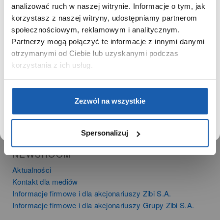
SZANOWNA UŻYTKOWNICZKO
analizować ruch w naszej witrynie. Informacje o tym, jak
PRODUKTY
korzystasz z naszej witryny, udostępniamy partnerom
Używamy plików cookie w celach analitycznych,
Zegarki
społecznościowym, reklamowym i analitycznym.
statystycznych i marketingowych, w tym aby analizować
Instrumenty muzyczne
Partnerzy mogą połączyć te informacje z innymi danymi
ruch w tej witrynie, optymalizować jej działanie oraz
Kalkulatory
zapamiętywać Twoje preferencje.
otrzymanymi od Ciebie lub uzyskanymi podczas
korzystania z ich usług.
SIECI SPRZEDAŻY
Oferta dla firm
DOWIEDZ SIĘ WIĘCEJ
PRZEJDŹ DO SERWISU
Zezwól na wszystkie
Time Trend
Salony muzyczne Riff
Noble Place
Spersonalizuj
NEWSROOM
Aktualności
Kontakt dla mediów
Informacje firmowe i dla akcjonariuszy Zibi S.A.
Informacje firmowe i dla akcjonariuszy Grupy Zibi S.A.