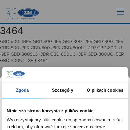
3464
GBD-800 -1BER GBD-800 -1ER GBD-800 -2ER GBD-800 -4ER
GBD-800 -7ER GBD-800 -8ER GBD-800LU -1ER GBD-800LU
-9ER GBD-800SLG -3DR GBD-800UC -3ER GBD-800UC -5ER
GBD-800UC -8ER 3464
GRUPA ZIBI
Zgoda
Szczegóły
O plikach cookies
Historia
Misja, wizja i wartości Grupy Zibi
Ważne daty
Niniejsza strona korzysta z plików cookie
Kariera
Wykorzystujemy pliki cookie do spersonalizowania treści
Zgoda na ciasteczka
SZANOWNY UŻYTKOWNIKU,
i reklam, aby oferować funkcje społecznościowe i