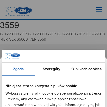
3559
GLX-S5600 -1ER GLX-S5600 -2ER GLX-S5600 -3ER GLX-S5600
-4ER GLX-S5600 -7ER 3559
GRUPA ZIBI
Historia
Zgoda
Szczegóły
O plikach cookies
Misja, wizja i wartości Grupy Zibi
Ważne daty
Kariera
Niniejsza strona korzysta z plików cookie
Zgoda na ciasteczka
Wykorzystujemy pliki cookie do spersonalizowania treści
SZANOWNY UŻYTKOWNIKU,
i reklam, aby oferować funkcje społecznościowe i
PRODUKTY
SZANOWNA UŻYTKOWNICZKO
analizować ruch w naszej witrynie. Informacje o tym, jak