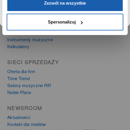
Kariera
Zezwól na wszystkie
Zgoda na ciasteczka
PRODUKTY
Spersonalizuj
Zegarki
Instrumenty muzyczne
Kalkulatory
SIECI SPRZEDAŻY
Oferta dla firm
Time Trend
Salony muzyczne Riff
Noble Place
NEWSROOM
Aktualności
Kontakt dla mediów