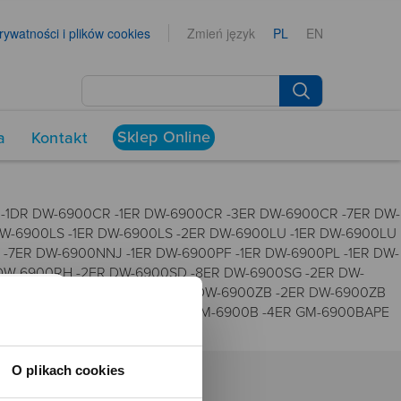
prywatności i plików cookies
Zmień język
PL
EN
Sklep Online
a
Kontakt
-1DR DW-6900CR -1ER DW-6900CR -3ER DW-6900CR -7ER DW-
-6900LS -1ER DW-6900LS -2ER DW-6900LU -1ER DW-6900LU
7ER DW-6900NNJ -1ER DW-6900PF -1ER DW-6900PL -1ER DW-
 DW-6900RH -2ER DW-6900SD -8ER DW-6900SG -2ER DW-
-6900WW -7ER DW-6900Y -9ER DW-6900ZB -2ER DW-6900ZB
W-6940RX -7ER GM-6900 -1ER GM-6900B -4ER GM-6900BAPE
O plikach cookies