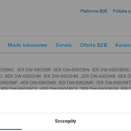
Platforma B2B
Polityka 
Marki luksusowe
Serwis
Oferta B2B
Karier
00BMC -1ER DW-6900BR -5ER DW-6900BW -1ER DW-6900BWD 
 -8ER DW-6900HM -1ER DW-6900HM -2ER DW-6900KR -8ER DW
6900MF -4ER DW-6900MR -1ER DW-6900MR -7ER DW-6900MT -
 -1ER DW-6900RCS -4ER DW-6900RCS -7ER DW-6900RGB -1ER
 -3ER DW-6900SN -4ER DW-6900SN -7ER DW-6900TD -4ER DW
6930A -4ER DW-6930C -1ER DW-6930D -1ER DW-6935C -4ER D
6900SG -9ER MTP-1372L -9BVEF 1289 3230 3530 3230 5340
Szczegóły