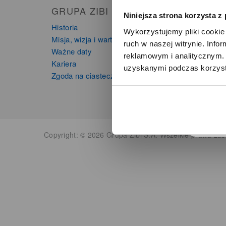
GRUPA ZIBI
PRO
Niniejsza strona korzysta z
Historia
Zegarki
Wykorzystujemy pliki cookie 
Misja, wizja i wartości Grupy Zibi
Instru
ruch w naszej witrynie. Inf
Ważne daty
Kalkula
reklamowym i analitycznym. 
Kariera
uzyskanymi podczas korzysta
o
Zgoda na ciasteczka
Copyright: © 2026 Grupa Zibi S.A. Wszelkie prawa zas