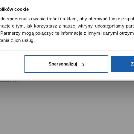
DUKTY
SIECI SPRZEDAŻY
 plików cookie
SZANOWNY UŻYTKOWNIKU,
Oferta dla firm
do spersonalizowania treści i reklam, aby oferować funkcje sp
SZANOWNA UŻYTKOWNICZKO
menty muzyczne
Time Trend
ormacje o tym, jak korzystasz z naszej witryny, udostępniamy p
tory
Salony muzyczne Riff
Używamy plików cookie w celach analitycznych, statystycznych 
Partnerzy mogą połączyć te informacje z innymi danymi otrzym
marketingowych, w tym aby analizować ruch w tej witrynie,
Noble Place
nia z ich usług.
ptymalizować jej działanie oraz zapamiętywać Twoje preferencj
DOWIEDZ SIĘ WIĘCEJ
PRZEJDŹ DO SERWISU
Spersonalizuj
Z
trzeżone.