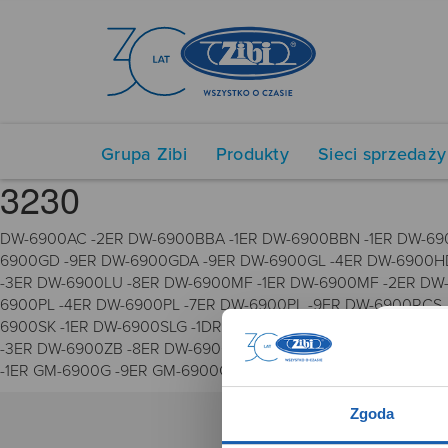
Grupa Zibi
Produkty
Sieci sprzedaży
3230
DW-6900AC -2ER DW-6900BBA -1ER DW-6900BBN -1ER DW-69
6900GD -9ER DW-6900GDA -9ER DW-6900GL -4ER DW-6900HD
-3ER DW-6900LU -8ER DW-6900MF -1ER DW-6900MF -2ER DW-
6900PL -4ER DW-6900PL -7ER DW-6900PL -9ER DW-6900RCS
6900SK -1ER DW-6900SLG -1DR DW-6900SN -1ER DW-6900SN
-3ER DW-6900ZB -8ER DW-6900ZB -9ER DW-6901UD -3ER DW-
-1ER GM-6900G -9ER GM-6900GDA -9ER GM-6900SCM -1ER GM-
Zgoda