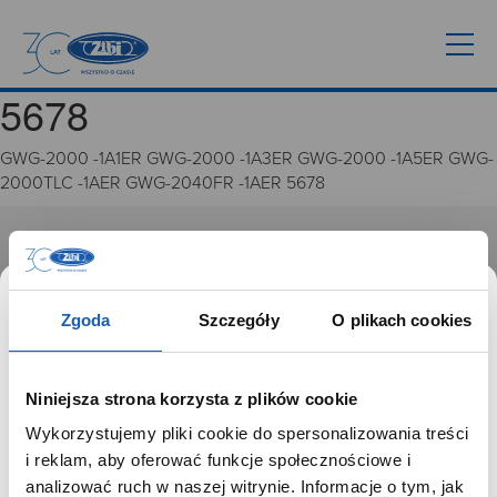
5678
GWG-2000 -1A1ER GWG-2000 -1A3ER GWG-2000 -1A5ER GWG-
2000TLC -1AER GWG-2040FR -1AER 5678
GRUPA ZIBI
Historia
Zgoda
Szczegóły
O plikach cookies
Misja, wizja i wartości Grupy Zibi
Ważne daty
Kariera
Niniejsza strona korzysta z plików cookie
Zgoda na ciasteczka
Wykorzystujemy pliki cookie do spersonalizowania treści
SZANOWNY UŻYTKOWNIKU,
i reklam, aby oferować funkcje społecznościowe i
PRODUKTY
SZANOWNA UŻYTKOWNICZKO
analizować ruch w naszej witrynie. Informacje o tym, jak