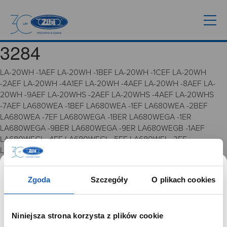
3284
LA-20WH -1AEF LA-20WH -1BEF LA-20WH -1CEF LA-20WH
-2AEF LA-20WH -4A1EF LA-20WH -4AEF LA-20WH -8AEF LA-
20WH -9AEF LA-20WHS -2AEF LA-20WHS -4AEF LA-20WHS
-7AEF LA680WEA -1BEF LA680WEA -1EF LA680WEA -2BEF
LA680WEA -7EF LA680WEGA -1BER LA680WEGA -1ER
LA680WEGA -9BER LA680WEGA -9ER LA680WEGB -1AEF
LA680WEGL -4EF LA680WEGL -5EF LA680WEL -3EF
LA680WEL -8EF 3284
Zgoda
Szczegóły
O plikach cookies
GRUPA ZIBI
Historia
Niniejsza strona korzysta z plików cookie
Misja, wizja i wartości Grupy Zibi