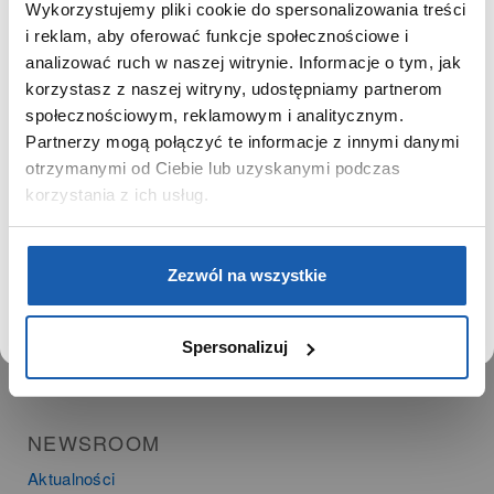
Ważne daty
Wykorzystujemy pliki cookie do spersonalizowania treści
Kariera
SZANOWNY UŻYTKOWNIKU,
i reklam, aby oferować funkcje społecznościowe i
Zgoda na ciasteczka
SZANOWNA UŻYTKOWNICZKO
analizować ruch w naszej witrynie. Informacje o tym, jak
korzystasz z naszej witryny, udostępniamy partnerom
Używamy plików cookie w celach analitycznych,
społecznościowym, reklamowym i analitycznym.
PRODUKTY
statystycznych i marketingowych, w tym aby analizować
Partnerzy mogą połączyć te informacje z innymi danymi
ruch w tej witrynie, optymalizować jej działanie oraz
Zegarki
zapamiętywać Twoje preferencje.
otrzymanymi od Ciebie lub uzyskanymi podczas
Instrumenty muzyczne
korzystania z ich usług.
Kalkulatory
DOWIEDZ SIĘ WIĘCEJ
PRZEJDŹ DO SERWISU
SIECI SPRZEDAŻY
Zezwól na wszystkie
Oferta dla firm
Time Trend
Spersonalizuj
Salony muzyczne Riff
Noble Place
NEWSROOM
Aktualności