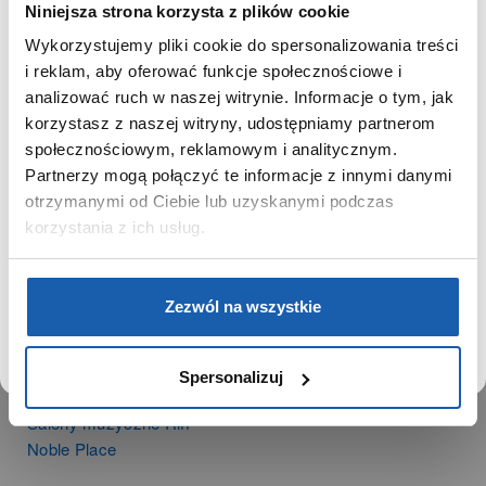
Niniejsza strona korzysta z plików cookie
Historia
Wykorzystujemy pliki cookie do spersonalizowania treści
Misja, wizja i wartości Grupy Zibi
SZANOWNY UŻYTKOWNIKU,
i reklam, aby oferować funkcje społecznościowe i
Ważne daty
SZANOWNA UŻYTKOWNICZKO
analizować ruch w naszej witrynie. Informacje o tym, jak
Kariera
korzystasz z naszej witryny, udostępniamy partnerom
Zgoda na ciasteczka
Używamy plików cookie w celach analitycznych,
społecznościowym, reklamowym i analitycznym.
statystycznych i marketingowych, w tym aby analizować
Partnerzy mogą połączyć te informacje z innymi danymi
ruch w tej witrynie, optymalizować jej działanie oraz
PRODUKTY
zapamiętywać Twoje preferencje.
otrzymanymi od Ciebie lub uzyskanymi podczas
Zegarki
korzystania z ich usług.
Instrumenty muzyczne
Kalkulatory
DOWIEDZ SIĘ WIĘCEJ
PRZEJDŹ DO SERWISU
Zezwól na wszystkie
SIECI SPRZEDAŻY
Oferta dla firm
Spersonalizuj
Time Trend
Salony muzyczne Riff
Noble Place