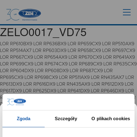
ZELO0017_VD75
LOR RP610BX9 LOR RP636BX9 LOR RP659CX9 LOR RP510AX9
LOR RP514AX7 LOR RP603DX9 LOR RP658CX9 LOR RP697CX9
LOR RP667CX9 LOR RP654AX9 LOR RP670CX9 LOR RP641AX9
LOR RP699CX9 LOR RP674CX9 LOR RP689CX9 LOR RP635CX9
LOR RP604DX9 LOR RP608DX9 LOR RP687CX9 LOR
RP695CX9 LOR RP698CX9 LOR RP511AX9 LOR RN435AX7 LOR
RP613DX9 LOR RP616DX9 LOR RN435AX9 LOR RP612DX9 LOR
RP617DX9 LOR RP625DX9 LOR RP641DX9 LOR RP646DX9 LOR
RP648DX9 LOR R3A39AX9 LOR RZ501AX9 LOR RZ503AX9 LOR
RZ505AX9 LOR RZ507AX9 LOR RZ508AX9 LOR RZ509AX9
VD75
Zgoda
Szczegóły
O plikach cookies
GRUPA ZIBI