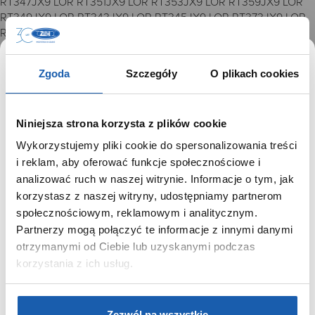
RT347JX9 LOR RT351JX9 LOR RT353JX9 LOR RT359JX9 LOR
RT349JX9 LOR RT343JX9 LOR RT345JX9 LOR RT373JX9 LOR
RT375JX9 LOR RT377JX9 LOR RT367JX9 LOR RT369JX9 LOR
RT383JX9 LOR RT379JX9 LOR RT381JX9 LOR RT387JX9 LOR
RT391JX9 LOR RT399JX9 LOR RT303KX9 LOR RT305KX9 LOR
Zgoda
Szczegóły
O plikach cookies
RT311KX9 LOR RT313KX9 LOR RT317KX9 LOR RT321KX9 LOR
RT323KX9 LOR RT325KX9 LOR RT327KX9 LOR RT329KX9 LOR
RT331KX9 LOR RT307KX9 LOR RT319KX9 LOR RT363JX9 LOR
Niniejsza strona korzysta z plików cookie
RT395JX9 LOR RT397JX9 LOR RT335KX9 LOR RT337KX9 LOR
RT339KX9 LOR RT340KX9 LOR RT341KX9 LOR RT343KX9 LOR
Wykorzystujemy pliki cookie do spersonalizowania treści
RT345KX9 LOR RT346KX9 LOR RT347KX9 LOR RT348KX9 LOR
SZANOWNY UŻYTKOWNIKU,
i reklam, aby oferować funkcje społecznościowe i
RT350KX9 VD53 VD54
SZANOWNA UŻYTKOWNICZKO
analizować ruch w naszej witrynie. Informacje o tym, jak
korzystasz z naszej witryny, udostępniamy partnerom
Używamy plików cookie w celach analitycznych,
społecznościowym, reklamowym i analitycznym.
statystycznych i marketingowych, w tym aby analizować
GRUPA ZIBI
Partnerzy mogą połączyć te informacje z innymi danymi
ruch w tej witrynie, optymalizować jej działanie oraz
zapamiętywać Twoje preferencje.
otrzymanymi od Ciebie lub uzyskanymi podczas
Historia
korzystania z ich usług.
Misja, wizja i wartości Grupy Zibi
Ważne daty
Kariera
DOWIEDZ SIĘ WIĘCEJ
PRZEJDŹ DO SERWISU
Zezwól na wszystkie