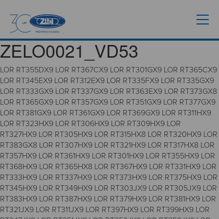
ZELO0021_VD53
LOR RT355DX9 LOR RT367CX9 LOR RT301GX9 LOR RT365CX9
LOR RT345EX9 LOR RT312EX9 LOR RT335FX9 LOR RT335GX9
LOR RT333GX9 LOR RT337GX9 LOR RT363EX9 LOR RT373GX8
LOR RT365GX9 LOR RT357GX9 LOR RT351GX9 LOR RT377GX9
LOR RT381GX9 LOR RT361GX9 LOR RT369GX9 LOR RT311HX9
LOR RT323HX9 LOR RT306HX9 LOR RT309HX9 LOR
RT327HX9 LOR RT305HX9 LOR RT315HX8 LOR RT320HX9 LOR
RT383GX8 LOR RT307HX9 LOR RT321HX9 LOR RT317HX8 LOR
RT357HX9 LOR RT361HX9 LOR RT301HX9 LOR RT355HX9 LOR
RT368HX9 LOR RT365HX8 LOR RT367HX9 LOR RT331HX9 LOR
RT333HX9 LOR RT337HX9 LOR RT373HX9 LOR RT375HX9 LOR
RT345HX9 LOR RT349HX9 LOR RT303JX9 LOR RT305JX9 LOR
RT383HX9 LOR RT387HX9 LOR RT379HX9 LOR RT381HX9 LOR
RT321JX9 LOR RT311JX9 LOR RT397HX9 LOR RT399HX9 LOR