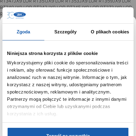
RT347JX9 LOR RT351JX9 LOR RT353JX9 LOR RT359JX9 LOR
RT349JX9 LOR RT343JX9 LOR RT345JX9 LOR RT373JX9 LOR
RT375JX9 LOR RT377JX9 LOR RT367JX9 LOR RT369JX9 LOR
RT383JX9 LOR RT379JX9 LOR RT381JX9 LOR RT387JX9 LOR
RT391JX9 LOR RT399JX9 LOR RT303KX9 LOR RT305KX9 LOR
Zgoda
Szczegóły
O plikach cookies
RT311KX9 LOR RT313KX9 LOR RT317KX9 LOR RT321KX9 LOR
RT323KX9 LOR RT325KX9 LOR RT327KX9 LOR RT329KX9 LOR
RT331KX9 LOR RT307KX9 LOR RT319KX9 LOR RT363JX9 LOR
Niniejsza strona korzysta z plików cookie
RT395JX9 LOR RT397JX9 LOR RT335KX9 LOR RT337KX9 LOR
RT339KX9 LOR RT340KX9 LOR RT341KX9 LOR RT343KX9 LOR
Wykorzystujemy pliki cookie do spersonalizowania treści
RT345KX9 LOR RT346KX9 LOR RT347KX9 LOR RT348KX9 LOR
SZANOWNY UŻYTKOWNIKU,
i reklam, aby oferować funkcje społecznościowe i
RT350KX9 VD53 VD54
SZANOWNA UŻYTKOWNICZKO
analizować ruch w naszej witrynie. Informacje o tym, jak
korzystasz z naszej witryny, udostępniamy partnerom
Używamy plików cookie w celach analitycznych,
społecznościowym, reklamowym i analitycznym.
statystycznych i marketingowych, w tym aby analizować
GRUPA ZIBI
Partnerzy mogą połączyć te informacje z innymi danymi
ruch w tej witrynie, optymalizować jej działanie oraz
zapamiętywać Twoje preferencje.
otrzymanymi od Ciebie lub uzyskanymi podczas
Historia
korzystania z ich usług.
Misja, wizja i wartości Grupy Zibi
Ważne daty
Kariera
DOWIEDZ SIĘ WIĘCEJ
PRZEJDŹ DO SERWISU
Zezwól na wszystkie