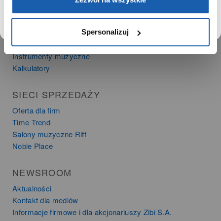
Zgoda na ciasteczka
PRODUKTY
Spersonalizuj
Zegarki
Instrumenty muzyczne
Kalkulatory
SIECI SPRZEDAŻY
Oferta dla firm
Time Trend
Salony muzyczne Riff
Noble Place
NEWSROOM
Aktualności
Kontakt dla mediów
Informacje firmowe i dla akcjonariuszy Zibi S.A.