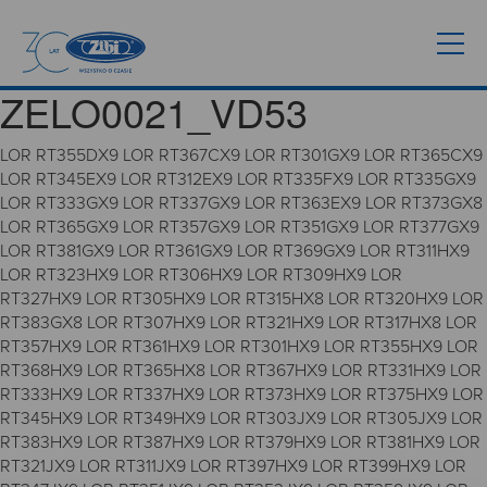
ZELO0021_VD53
LOR RT355DX9 LOR RT367CX9 LOR RT301GX9 LOR RT365CX9
LOR RT345EX9 LOR RT312EX9 LOR RT335FX9 LOR RT335GX9
LOR RT333GX9 LOR RT337GX9 LOR RT363EX9 LOR RT373GX8
LOR RT365GX9 LOR RT357GX9 LOR RT351GX9 LOR RT377GX9
LOR RT381GX9 LOR RT361GX9 LOR RT369GX9 LOR RT311HX9
LOR RT323HX9 LOR RT306HX9 LOR RT309HX9 LOR
RT327HX9 LOR RT305HX9 LOR RT315HX8 LOR RT320HX9 LOR
RT383GX8 LOR RT307HX9 LOR RT321HX9 LOR RT317HX8 LOR
RT357HX9 LOR RT361HX9 LOR RT301HX9 LOR RT355HX9 LOR
RT368HX9 LOR RT365HX8 LOR RT367HX9 LOR RT331HX9 LOR
RT333HX9 LOR RT337HX9 LOR RT373HX9 LOR RT375HX9 LOR
RT345HX9 LOR RT349HX9 LOR RT303JX9 LOR RT305JX9 LOR
RT383HX9 LOR RT387HX9 LOR RT379HX9 LOR RT381HX9 LOR
RT321JX9 LOR RT311JX9 LOR RT397HX9 LOR RT399HX9 LOR