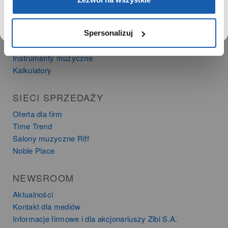
Zgoda na ciasteczka
PRODUKTY
Spersonalizuj
Zegarki
Instrumenty muzyczne
Kalkulatory
SIECI SPRZEDAŻY
Oferta dla firm
Time Trend
Salony muzyczne Riff
Noble Place
NEWSROOM
Aktualności
Kontakt dla mediów
Informacje firmowe i dla akcjonariuszy Zibi S.A.