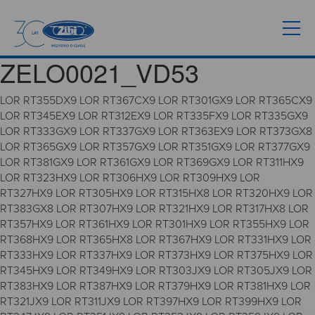
ZELO0021_VD53
LOR RT355DX9 LOR RT367CX9 LOR RT301GX9 LOR RT365CX9
LOR RT345EX9 LOR RT312EX9 LOR RT335FX9 LOR RT335GX9
LOR RT333GX9 LOR RT337GX9 LOR RT363EX9 LOR RT373GX8
LOR RT365GX9 LOR RT357GX9 LOR RT351GX9 LOR RT377GX9
LOR RT381GX9 LOR RT361GX9 LOR RT369GX9 LOR RT311HX9
LOR RT323HX9 LOR RT306HX9 LOR RT309HX9 LOR
RT327HX9 LOR RT305HX9 LOR RT315HX8 LOR RT320HX9 LOR
RT383GX8 LOR RT307HX9 LOR RT321HX9 LOR RT317HX8 LOR
RT357HX9 LOR RT361HX9 LOR RT301HX9 LOR RT355HX9 LOR
RT368HX9 LOR RT365HX8 LOR RT367HX9 LOR RT331HX9 LOR
RT333HX9 LOR RT337HX9 LOR RT373HX9 LOR RT375HX9 LOR
RT345HX9 LOR RT349HX9 LOR RT303JX9 LOR RT305JX9 LOR
RT383HX9 LOR RT387HX9 LOR RT379HX9 LOR RT381HX9 LOR
RT321JX9 LOR RT311JX9 LOR RT397HX9 LOR RT399HX9 LOR