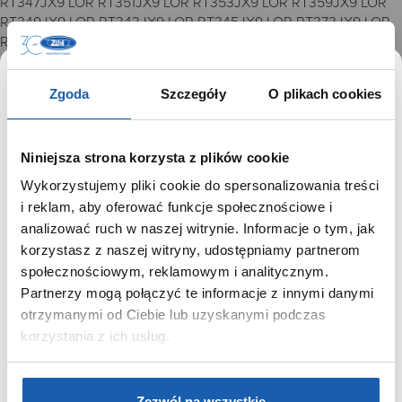
RT347JX9 LOR RT351JX9 LOR RT353JX9 LOR RT359JX9 LOR
RT349JX9 LOR RT343JX9 LOR RT345JX9 LOR RT373JX9 LOR
RT375JX9 LOR RT377JX9 LOR RT367JX9 LOR RT369JX9 LOR
RT383JX9 LOR RT379JX9 LOR RT381JX9 LOR RT387JX9 LOR
RT391JX9 LOR RT399JX9 LOR RT303KX9 LOR RT305KX9 LOR
Zgoda
Szczegóły
O plikach cookies
RT311KX9 LOR RT313KX9 LOR RT317KX9 LOR RT321KX9 LOR
RT323KX9 LOR RT325KX9 LOR RT327KX9 LOR RT329KX9 LOR
RT331KX9 LOR RT307KX9 LOR RT319KX9 LOR RT363JX9 LOR
Niniejsza strona korzysta z plików cookie
RT395JX9 LOR RT397JX9 LOR RT335KX9 LOR RT337KX9 LOR
RT339KX9 LOR RT340KX9 LOR RT341KX9 LOR RT343KX9 LOR
Wykorzystujemy pliki cookie do spersonalizowania treści
RT345KX9 LOR RT346KX9 LOR RT347KX9 LOR RT348KX9 LOR
SZANOWNY UŻYTKOWNIKU,
i reklam, aby oferować funkcje społecznościowe i
RT350KX9 VD53 VD54
SZANOWNA UŻYTKOWNICZKO
analizować ruch w naszej witrynie. Informacje o tym, jak
korzystasz z naszej witryny, udostępniamy partnerom
Używamy plików cookie w celach analitycznych,
społecznościowym, reklamowym i analitycznym.
statystycznych i marketingowych, w tym aby analizować
GRUPA ZIBI
Partnerzy mogą połączyć te informacje z innymi danymi
ruch w tej witrynie, optymalizować jej działanie oraz
zapamiętywać Twoje preferencje.
otrzymanymi od Ciebie lub uzyskanymi podczas
Historia
korzystania z ich usług.
Misja, wizja i wartości Grupy Zibi
Ważne daty
Kariera
DOWIEDZ SIĘ WIĘCEJ
PRZEJDŹ DO SERWISU
Zezwól na wszystkie