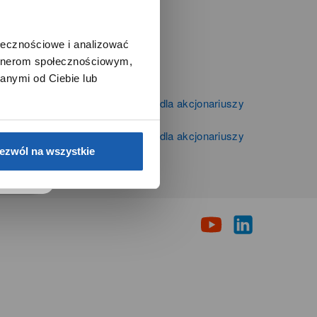
NEWSROOM
ołecznościowe i analizować
artnerom społecznościowym,
Aktualności
i
anymi od Ciebie lub
Kontakt dla mediów
Informacje firmowe i dla akcjonariuszy
e.
Zibi S.A.
Informacje firmowe i dla akcjonariuszy
Grupy Zibi S.A.
ezwól na wszystkie