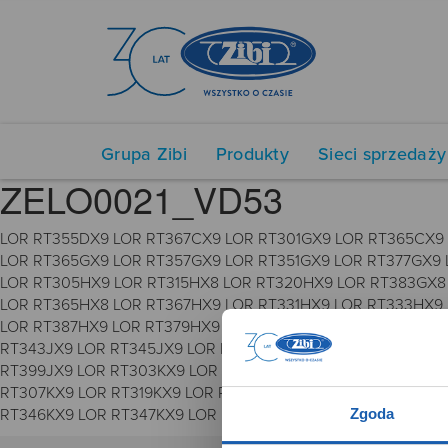
Grupa Zibi
Produkty
Sieci sprzedaży
ZELO0021_VD53
LOR RT355DX9 LOR RT367CX9 LOR RT301GX9 LOR RT365CX9 
LOR RT365GX9 LOR RT357GX9 LOR RT351GX9 LOR RT377GX9 
LOR RT305HX9 LOR RT315HX8 LOR RT320HX9 LOR RT383GX8 
LOR RT365HX8 LOR RT367HX9 LOR RT331HX9 LOR RT333HX9
LOR RT387HX9 LOR RT379HX9 LOR RT381HX9 LOR RT321JX9 L
RT343JX9 LOR RT345JX9 LOR RT373JX9 LOR RT375JX9 LOR R
RT399JX9 LOR RT303KX9 LOR RT305KX9 LOR RT311KX9 LOR R
RT307KX9 LOR RT319KX9 LOR RT363JX9 LOR RT395JX9 LOR 
Zgoda
RT346KX9 LOR RT347KX9 LOR RT348KX9 LOR RT350KX9 VD5