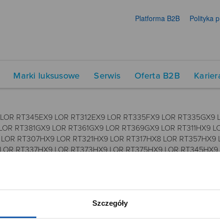
Platforma B2B
Polityka 
Marki luksusowe
Serwis
Oferta B2B
Karier
LOR RT345EX9 LOR RT312EX9 LOR RT335FX9 LOR RT335GX9 
LOR RT381GX9 LOR RT361GX9 LOR RT369GX9 LOR RT311HX9 
LOR RT307HX9 LOR RT321HX9 LOR RT317HX8 LOR RT357HX9 
 LOR RT337HX9 LOR RT373HX9 LOR RT375HX9 LOR RT345HX9
OR RT311JX9 LOR RT397HX9 LOR RT399HX9 LOR RT347JX9 LO
T377JX9 LOR RT367JX9 LOR RT369JX9 LOR RT383JX9 LOR RT
T313KX9 LOR RT317KX9 LOR RT321KX9 LOR RT323KX9 LOR RT
RT397JX9 LOR RT335KX9 LOR RT337KX9 LOR RT339KX9 LOR R
Szczegóły
3 VD54