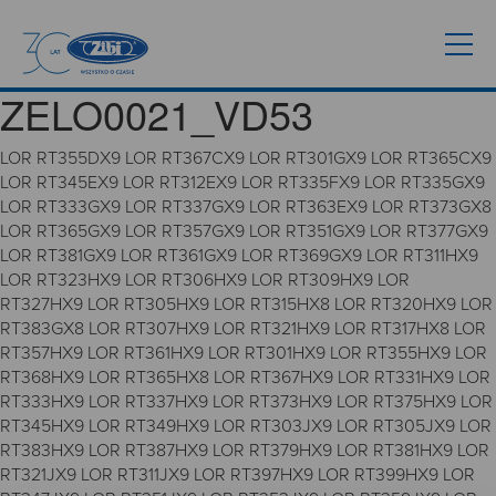
ZELO0021_VD53
LOR RT355DX9 LOR RT367CX9 LOR RT301GX9 LOR RT365CX9
LOR RT345EX9 LOR RT312EX9 LOR RT335FX9 LOR RT335GX9
LOR RT333GX9 LOR RT337GX9 LOR RT363EX9 LOR RT373GX8
LOR RT365GX9 LOR RT357GX9 LOR RT351GX9 LOR RT377GX9
LOR RT381GX9 LOR RT361GX9 LOR RT369GX9 LOR RT311HX9
LOR RT323HX9 LOR RT306HX9 LOR RT309HX9 LOR
RT327HX9 LOR RT305HX9 LOR RT315HX8 LOR RT320HX9 LOR
RT383GX8 LOR RT307HX9 LOR RT321HX9 LOR RT317HX8 LOR
RT357HX9 LOR RT361HX9 LOR RT301HX9 LOR RT355HX9 LOR
RT368HX9 LOR RT365HX8 LOR RT367HX9 LOR RT331HX9 LOR
RT333HX9 LOR RT337HX9 LOR RT373HX9 LOR RT375HX9 LOR
RT345HX9 LOR RT349HX9 LOR RT303JX9 LOR RT305JX9 LOR
RT383HX9 LOR RT387HX9 LOR RT379HX9 LOR RT381HX9 LOR
RT321JX9 LOR RT311JX9 LOR RT397HX9 LOR RT399HX9 LOR