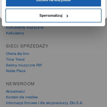
Zgoda na ciasteczka
PRODUKTY
Spersonalizuj
Zegarki
Instrumenty muzyczne
Kalkulatory
SIECI SPRZEDAŻY
Oferta dla firm
Time Trend
Salony muzyczne Riff
Noble Place
NEWSROOM
Aktualności
Kontakt dla mediów
Informacje firmowe i dla akcjonariuszy Zibi S.A.