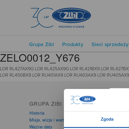
Grupa Zibi
Produkty
Sieci sprzedaży
ZELO0012_Y676
LOR RL427AX9G LOR RL425AX9G LOR RL421BX9 LOR RL427BX
LOR RL450BX9 LOR RU401AX9 LOR RU403AX9 LOR RU405AX9
GRUPA ZIBI
PRO
Historia
Zegarki
Zgoda
Misja, wizja i wartości Grupy Zibi
Instru
Ważne daty
Kalkula