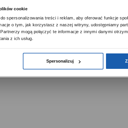
Noble Place
 plików cookie
SZANOWNY UŻYTKOWNIKU,
do spersonalizowania treści i reklam, aby oferować funkcje sp
SZANOWNA UŻYTKOWNICZKO
ormacje o tym, jak korzystasz z naszej witryny, udostępniamy p
Używamy plików cookie w celach analitycznych, statystycznych 
Partnerzy mogą połączyć te informacje z innymi danymi otrzym
marketingowych, w tym aby analizować ruch w tej witrynie,
nia z ich usług.
ptymalizować jej działanie oraz zapamiętywać Twoje preferencj
trzeżone.
DOWIEDZ SIĘ WIĘCEJ
PRZEJDŹ DO SERWISU
Spersonalizuj
Z