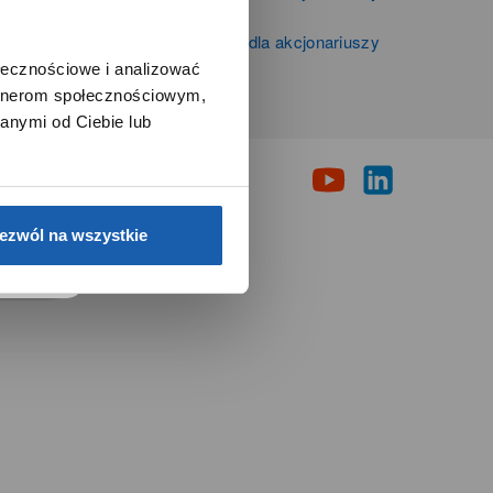
Zibi S.A.
Informacje firmowe i dla akcjonariuszy
Grupy Zibi S.A.
ołecznościowe i analizować
artnerom społecznościowym,
i
anymi od Ciebie lub
e.
ezwól na wszystkie