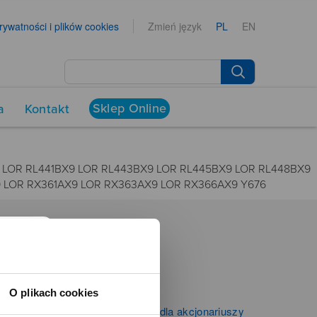
prywatności i plików cookies
Zmień język
PL
EN
Sklep Online
a
Kontakt
 LOR RL441BX9 LOR RL443BX9 LOR RL445BX9 LOR RL448BX9
 LOR RX361AX9 LOR RX363AX9 LOR RX366AX9 Y676
NEWSROOM
Aktualności
O plikach cookies
Kontakt dla mediów
Informacje firmowe i dla akcjonariuszy