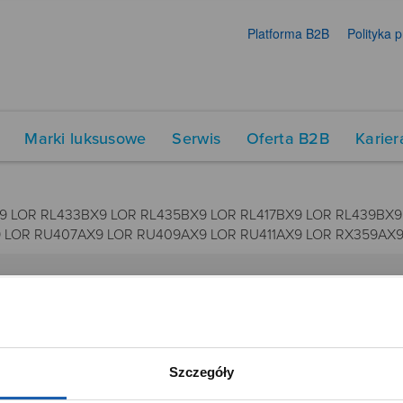
Platforma B2B
Polityka 
Marki luksusowe
Serwis
Oferta B2B
Karier
9 LOR RL433BX9 LOR RL435BX9 LOR RL417BX9 LOR RL439BX9
 LOR RU407AX9 LOR RU409AX9 LOR RU411AX9 LOR RX359AX9
DUKTY
SIECI SPRZEDAŻY
Oferta dla firm
Szczegóły
menty muzyczne
Time Trend
tory
Salony muzyczne Riff