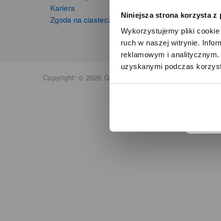
Kariera
Niniejsza strona korzysta z
Zgoda na ciasteczka
Wykorzystujemy pliki cookie 
ruch w naszej witrynie. Inf
reklamowym i analitycznym. 
uzyskanymi podczas korzysta
o
Copyright: © 2026 Grupa Zibi S.A. Wszelkie prawa zas