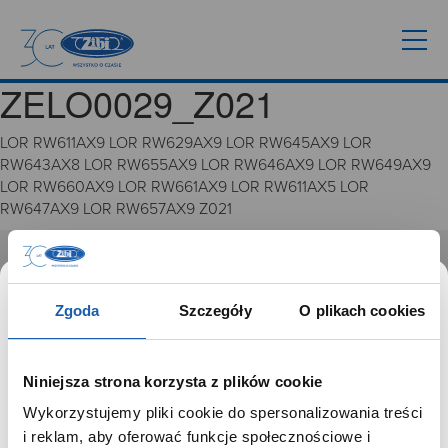
ZELO0029_Z021
LOR RW611AX9 LOR RW629AX9 LOR RW645AX9 LOR
RW643AX8 LOR RW655AX9 LOR RW646AX9 LOR RW649AX9
LOR RW660AX9 LOR RW661AX9 LOR RW611AX5 LOR
RW647AX9 LOR RW657AX9 Z021
GRUPA ZIBI
Zgoda
Szczegóły
O plikach cookies
Historia
Misja, wizja i wartości Grupy Zibi
Ważne daty
Niniejsza strona korzysta z plików cookie
Kariera
Wykorzystujemy pliki cookie do spersonalizowania treści
Zgoda na ciasteczka
SZANOWNY UŻYTKOWNIKU,
i reklam, aby oferować funkcje społecznościowe i