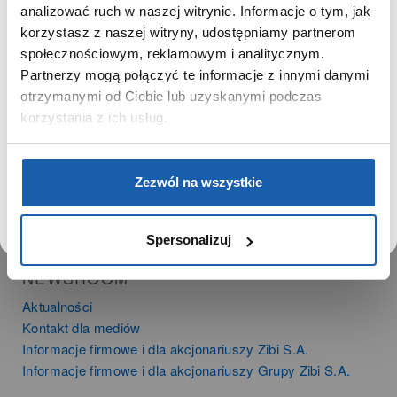
SZANOWNA UŻYTKOWNICZKO
analizować ruch w naszej witrynie. Informacje o tym, jak
PRODUKTY
korzystasz z naszej witryny, udostępniamy partnerom
Używamy plików cookie w celach analitycznych,
Zegarki
społecznościowym, reklamowym i analitycznym.
statystycznych i marketingowych, w tym aby analizować
Instrumenty muzyczne
Partnerzy mogą połączyć te informacje z innymi danymi
ruch w tej witrynie, optymalizować jej działanie oraz
Kalkulatory
zapamiętywać Twoje preferencje.
otrzymanymi od Ciebie lub uzyskanymi podczas
korzystania z ich usług.
SIECI SPRZEDAŻY
Oferta dla firm
DOWIEDZ SIĘ WIĘCEJ
PRZEJDŹ DO SERWISU
Zezwól na wszystkie
Time Trend
Salony muzyczne Riff
Noble Place
Spersonalizuj
NEWSROOM
Aktualności
Kontakt dla mediów
Informacje firmowe i dla akcjonariuszy Zibi S.A.
Informacje firmowe i dla akcjonariuszy Grupy Zibi S.A.