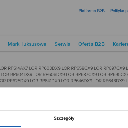
Platforma B2B
Polityka 
Marki luksusowe
Serwis
Oferta B2B
Karier
LOR RP514AX7 LOR RP603DX9 LOR RP658CX9 LOR RP697CX9 
 LOR RP604DX9 LOR RP608DX9 LOR RP687CX9 LOR RP695CX9
LOR RP625DX9 LOR RP641DX9 LOR RP646DX9 LOR RP648DX9 
DUKTY
SIECI SPRZEDAŻY
Szczegóły
Oferta dla firm