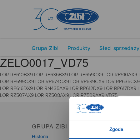
Grupa Zibi
Produkty
Sieci sprzedaży
ZELO0017_VD75
LOR RP610BX9 LOR RP636BX9 LOR RP659CX9 LOR RP510AX9 
LOR RP699CX9 LOR RP674CX9 LOR RP689CX9 LOR RP635CX9
LOR RP616DX9 LOR RN435AX9 LOR RP612DX9 LOR RP617DX9 
LOR RZ507AX9 LOR RZ508AX9 LOR RZ509AX9 VD75
GRUPA ZIBI
PRO
Zgoda
Historia
Zegarki