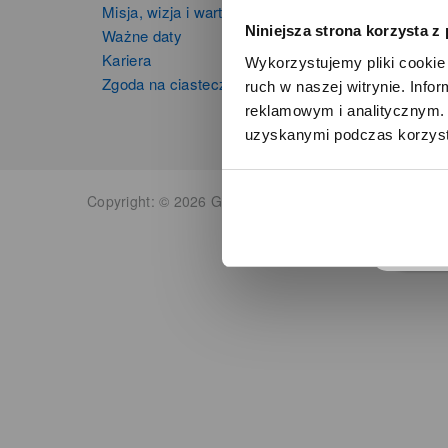
Misja, wizja i wartości Grupy Zibi
Instru
Niniejsza strona korzysta z
Ważne daty
Kalkula
Kariera
Wykorzystujemy pliki cookie 
Zgoda na ciasteczka
ruch w naszej witrynie. Inf
reklamowym i analitycznym. 
uzyskanymi podczas korzysta
o
Copyright: © 2026 Grupa Zibi S.A. Wszelkie prawa zas