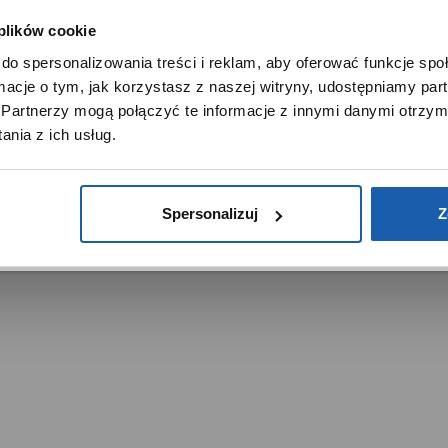
menty muzyczne
Time Trend
 plików cookie
tory
Salony muzyczne Riff
SZANOWNY UŻYTKOWNIKU,
Noble Place
do spersonalizowania treści i reklam, aby oferować funkcje sp
SZANOWNA UŻYTKOWNICZKO
ormacje o tym, jak korzystasz z naszej witryny, udostępniamy p
Używamy plików cookie w celach analitycznych, statystycznych 
Partnerzy mogą połączyć te informacje z innymi danymi otrzym
marketingowych, w tym aby analizować ruch w tej witrynie,
nia z ich usług.
ptymalizować jej działanie oraz zapamiętywać Twoje preferencj
trzeżone.
DOWIEDZ SIĘ WIĘCEJ
PRZEJDŹ DO SERWISU
Spersonalizuj
Z