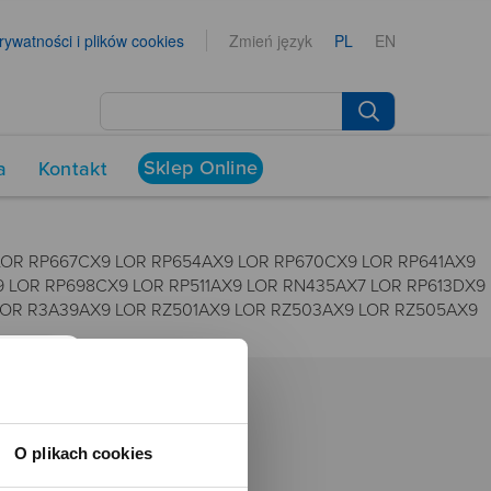
prywatności i plików cookies
Zmień język
PL
EN
Sklep Online
a
Kontakt
LOR RP667CX9 LOR RP654AX9 LOR RP670CX9 LOR RP641AX9
 LOR RP698CX9 LOR RP511AX9 LOR RN435AX7 LOR RP613DX9
LOR R3A39AX9 LOR RZ501AX9 LOR RZ503AX9 LOR RZ505AX9
NEWSROOM
O plikach cookies
Aktualności