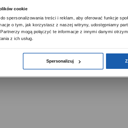
Noble Place
 plików cookie
SZANOWNY UŻYTKOWNIKU,
do spersonalizowania treści i reklam, aby oferować funkcje sp
SZANOWNA UŻYTKOWNICZKO
ormacje o tym, jak korzystasz z naszej witryny, udostępniamy p
Używamy plików cookie w celach analitycznych, statystycznych 
Partnerzy mogą połączyć te informacje z innymi danymi otrzym
marketingowych, w tym aby analizować ruch w tej witrynie,
nia z ich usług.
ptymalizować jej działanie oraz zapamiętywać Twoje preferencj
trzeżone.
DOWIEDZ SIĘ WIĘCEJ
PRZEJDŹ DO SERWISU
Spersonalizuj
Z