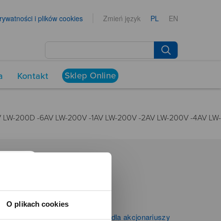
prywatności i plików cookies
Zmień język
PL
EN
Sklep Online
a
Kontakt
V LW-200D -6AV LW-200V -1AV LW-200V -2AV LW-200V -4AV LW-
NEWSROOM
Aktualności
O plikach cookies
Kontakt dla mediów
Informacje firmowe i dla akcjonariuszy