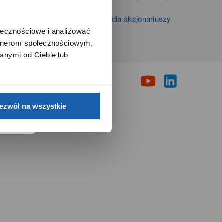
Zibi S.A.
Informacje firmowe i dla akcjonariuszy
Grupy Zibi S.A.
ołecznościowe i analizować
artnerom społecznościowym,
i
anymi od Ciebie lub
e.
ezwól na wszystkie