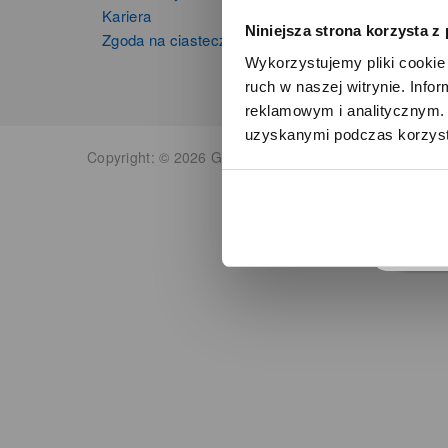
Kariera
Niniejsza strona korzysta z
Zgoda na ciasteczka
Wykorzystujemy pliki cookie 
ruch w naszej witrynie. Inf
reklamowym i analitycznym. 
uzyskanymi podczas korzysta
o
Copyright: © 2026 Grupa Zibi S.A. Wszelkie prawa zas