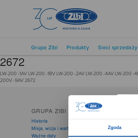
Grupa Zibi
Produkty
Sieci sprzedaży
2672
LW-200 -1AV LW-200 -1BV LW-200 -2AV LW-200 -4AV LW-200 -
200V -9AV 2672
GRUPA ZIBI
PRO
Historia
Zegarki
Zgoda
Misja, wizja i wartości Grupy Zibi
Instru
Ważne daty
Kalkula