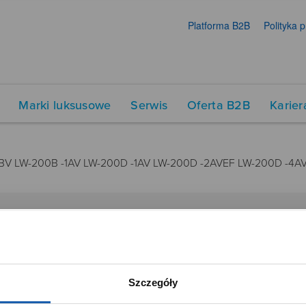
Platforma B2B
Polityka 
Marki luksusowe
Serwis
Oferta B2B
Karier
4BV LW-200B -1AV LW-200D -1AV LW-200D -2AVEF LW-200D -4A
DUKTY
SIECI SPRZEDAŻY
Oferta dla firm
Szczegóły
menty muzyczne
Time Trend
tory
Salony muzyczne Riff