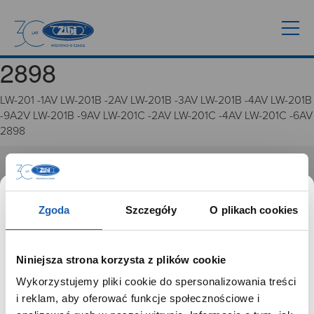
2898
LW-201 -1AV LW-201B -2AV LW-201B -3AV LW-201B -4AV LW-201B
-9A2V LW-201B -9AV LW-201C -2AV LW-201C -4AV LW-201C -6AV
2898
GRUPA ZIBI
Historia
Zgoda
Szczegóły
O plikach cookies
Misja, wizja i wartości Grupy Zibi
Ważne daty
Kariera
Niniejsza strona korzysta z plików cookie
Zgoda na ciasteczka
Wykorzystujemy pliki cookie do spersonalizowania treści
SZANOWNY UŻYTKOWNIKU,
i reklam, aby oferować funkcje społecznościowe i
PRODUKTY