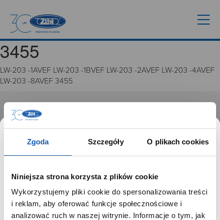
3455
LW-203 -1AVEF LW-203 -1BVEF LW-203 -2AVEF LW-203 -4AVEF
LW-203 -8AVEF 3455
GRUPA ZIBI
Historia
Zgoda
Szczegóły
O plikach cookies
Misja, wizja i wartości Grupy Zibi
Ważne daty
Kariera
Niniejsza strona korzysta z plików cookie
Zgoda na ciasteczka
Wykorzystujemy pliki cookie do spersonalizowania treści
SZANOWNY UŻYTKOWNIKU,
i reklam, aby oferować funkcje społecznościowe i
PRODUKTY
SZANOWNA UŻYTKOWNICZKO
analizować ruch w naszej witrynie. Informacje o tym, jak