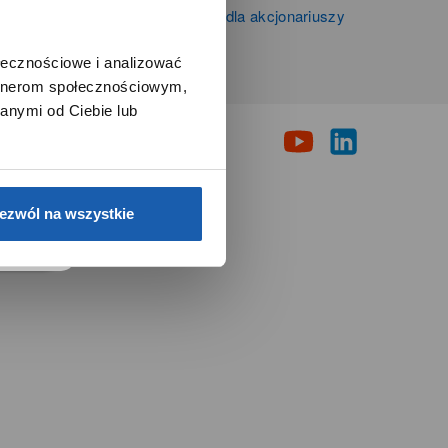
Informacje firmowe i dla akcjonariuszy
Grupy Zibi S.A.
ołecznościowe i analizować
artnerom społecznościowym,
i
anymi od Ciebie lub
e.
ezwól na wszystkie