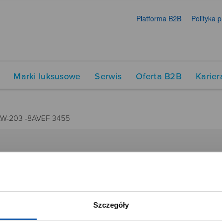
Platforma B2B
Polityka 
Marki luksusowe
Serwis
Oferta B2B
Karier
LW-203 -8AVEF 3455
DUKTY
SIECI SPRZEDAŻY
Oferta dla firm
menty muzyczne
Time Trend
Szczegóły
tory
Salony muzyczne Riff
Noble Place