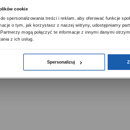
 plików cookie
SZANOWNY UŻYTKOWNIKU,
do spersonalizowania treści i reklam, aby oferować funkcje sp
SZANOWNA UŻYTKOWNICZKO
ormacje o tym, jak korzystasz z naszej witryny, udostępniamy p
Używamy plików cookie w celach analitycznych, statystycznych 
Partnerzy mogą połączyć te informacje z innymi danymi otrzym
marketingowych, w tym aby analizować ruch w tej witrynie,
trzeżone.
nia z ich usług.
ptymalizować jej działanie oraz zapamiętywać Twoje preferencj
DOWIEDZ SIĘ WIĘCEJ
PRZEJDŹ DO SERWISU
Spersonalizuj
Z