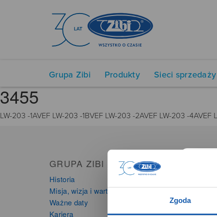
Grupa Zibi
Produkty
Sieci sprzedaży
3455
LW-203 -1AVEF LW-203 -1BVEF LW-203 -2AVEF LW-203 -4AVEF 
GRUPA ZIBI
PRO
Historia
Zegarki
Misja, wizja i wartości Grupy Zibi
Instru
Zgoda
Ważne daty
Kalkula
Kariera