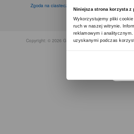
Zgoda na ciasteczka
Niniejsza strona korzysta z
Wykorzystujemy pliki cookie 
ruch w naszej witrynie. Inf
reklamowym i analitycznym. 
Copyright: © 2026 Grupa Zibi S.A. Wszelkie prawa zas
uzyskanymi podczas korzysta
o