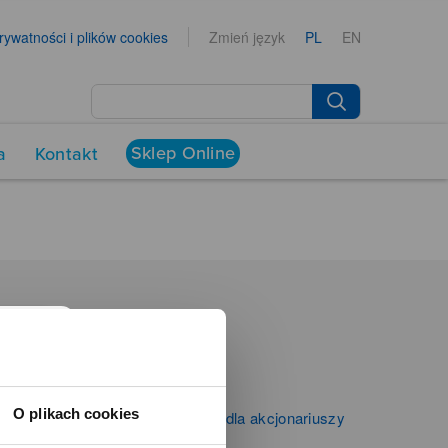
prywatności i plików cookies
Zmień język
PL
EN
Sklep Online
a
Kontakt
NEWSROOM
Aktualności
Kontakt dla mediów
O plikach cookies
Informacje firmowe i dla akcjonariuszy
Zibi S.A.