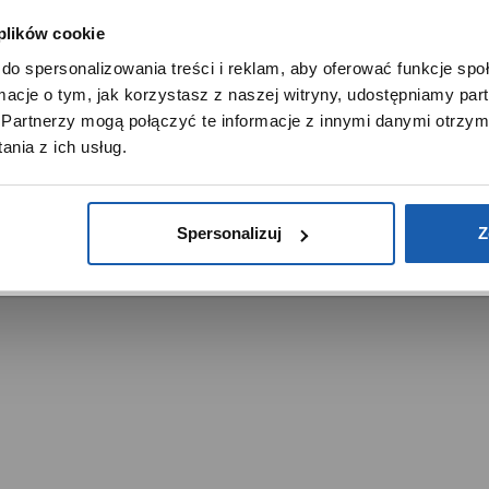
 plików cookie
SZANOWNY UŻYTKOWNIKU,
do spersonalizowania treści i reklam, aby oferować funkcje sp
SZANOWNA UŻYTKOWNICZKO
ormacje o tym, jak korzystasz z naszej witryny, udostępniamy p
Używamy plików cookie w celach analitycznych, statystycznych 
Partnerzy mogą połączyć te informacje z innymi danymi otrzym
marketingowych, w tym aby analizować ruch w tej witrynie,
trzeżone.
nia z ich usług.
ptymalizować jej działanie oraz zapamiętywać Twoje preferencj
DOWIEDZ SIĘ WIĘCEJ
PRZEJDŹ DO SERWISU
Spersonalizuj
Z