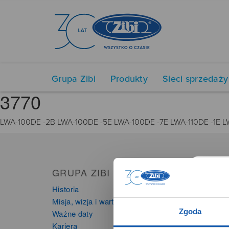
Grupa Zibi
Produkty
Sieci sprzedaży
3770
LWA-100DE -2B LWA-100DE -5E LWA-100DE -7E LWA-110DE -1E L
GRUPA ZIBI
PRO
Historia
Zegarki
Misja, wizja i wartości Grupy Zibi
Instru
Zgoda
Ważne daty
Kalkula
Kariera