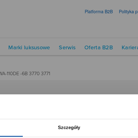
Platforma B2B
Polityka 
Marki luksusowe
Serwis
Oferta B2B
Karier
WA-110DE -6B 3770 3771
DUKTY
SIECI SPRZEDAŻY
Oferta dla firm
menty muzyczne
Time Trend
Szczegóły
tory
Salony muzyczne Riff
Noble Place