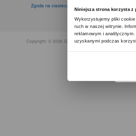
Zgoda na ciasteczka
Niniejsza strona korzysta z
Wykorzystujemy pliki cookie 
ruch w naszej witrynie. Inf
reklamowym i analitycznym. 
Copyright: © 2026 Grupa Zibi S.A. Wszelkie prawa zas
uzyskanymi podczas korzysta
o