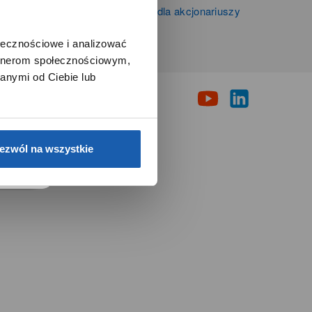
Informacje firmowe i dla akcjonariuszy
Grupy Zibi S.A.
ołecznościowe i analizować
artnerom społecznościowym,
i
anymi od Ciebie lub
e.
ezwól na wszystkie