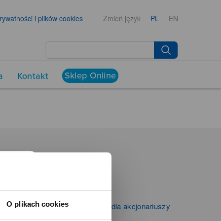
prywatności i plików cookies
Zmień język
PL
EN
Sklep Online
a
Kontakt
NEWSROOM
Aktualności
Kontakt dla mediów
O plikach cookies
Informacje firmowe i dla akcjonariuszy
Zibi S.A.