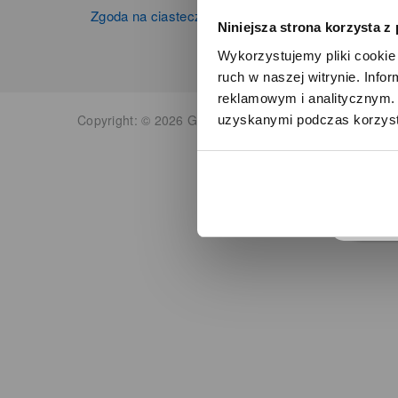
Zgoda na ciasteczka
Niniejsza strona korzysta z
Wykorzystujemy pliki cookie 
ruch w naszej witrynie. Inf
reklamowym i analitycznym. 
Copyright: © 2026 Grupa Zibi S.A. Wszelkie prawa zas
uzyskanymi podczas korzysta
o