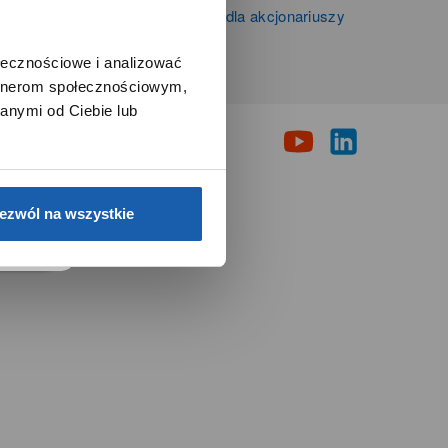
Informacje firmowe i dla akcjonariuszy
Grupy Zibi S.A.
ołecznościowe i analizować
artnerom społecznościowym,
i
anymi od Ciebie lub
e.
ezwól na wszystkie