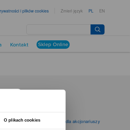
prywatności i plików cookies
Zmień język
PL
EN
Sklep Online
a
Kontakt
NEWSROOM
Aktualności
Kontakt dla mediów
O plikach cookies
Informacje firmowe i dla akcjonariuszy
Zibi S.A.