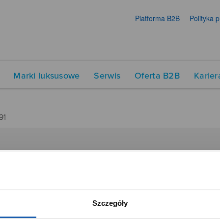
Platforma B2B
Polityka 
Marki luksusowe
Serwis
Oferta B2B
Karier
91
DUKTY
SIECI SPRZEDAŻY
Oferta dla firm
menty muzyczne
Time Trend
Szczegóły
tory
Salony muzyczne Riff
Noble Place