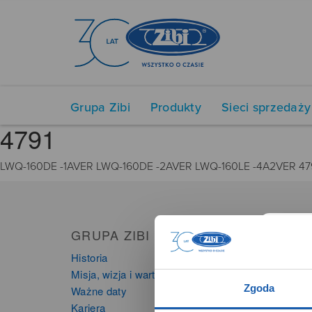
Grupa Zibi
Produkty
Sieci sprzedaży
4791
LWQ-160DE -1AVER LWQ-160DE -2AVER LWQ-160LE -4A2VER 47
GRUPA ZIBI
PRO
Historia
Zegarki
Misja, wizja i wartości Grupy Zibi
Instru
Zgoda
Ważne daty
Kalkula
Kariera