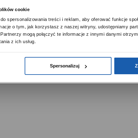
 plików cookie
SZANOWNY UŻYTKOWNIKU,
do spersonalizowania treści i reklam, aby oferować funkcje sp
SZANOWNA UŻYTKOWNICZKO
ormacje o tym, jak korzystasz z naszej witryny, udostępniamy p
Używamy plików cookie w celach analitycznych, statystycznych 
Partnerzy mogą połączyć te informacje z innymi danymi otrzym
marketingowych, w tym aby analizować ruch w tej witrynie,
trzeżone.
nia z ich usług.
ptymalizować jej działanie oraz zapamiętywać Twoje preferencj
DOWIEDZ SIĘ WIĘCEJ
PRZEJDŹ DO SERWISU
Spersonalizuj
Z