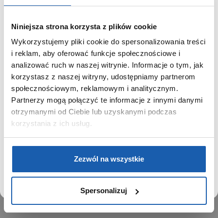
-9AVEF 5451 5434 5451 5434 5451 5434
Niniejsza strona korzysta z plików cookie
GRUPA ZIBI
Wykorzystujemy pliki cookie do spersonalizowania treści
SZANOWNY UŻYTKOWNIKU,
i reklam, aby oferować funkcje społecznościowe i
Historia
SZANOWNA UŻYTKOWNICZKO
analizować ruch w naszej witrynie. Informacje o tym, jak
Misja, wizja i wartości Grupy Zibi
korzystasz z naszej witryny, udostępniamy partnerom
Ważne daty
Używamy plików cookie w celach analitycznych,
społecznościowym, reklamowym i analitycznym.
Kariera
statystycznych i marketingowych, w tym aby analizować
Partnerzy mogą połączyć te informacje z innymi danymi
Zgoda na ciasteczka
ruch w tej witrynie, optymalizować jej działanie oraz
zapamiętywać Twoje preferencje.
otrzymanymi od Ciebie lub uzyskanymi podczas
korzystania z ich usług.
PRODUKTY
Zegarki
DOWIEDZ SIĘ WIĘCEJ
PRZEJDŹ DO SERWISU
Instrumenty muzyczne
Zezwól na wszystkie
Kalkulatory
Spersonalizuj
SIECI SPRZEDAŻY
Oferta dla firm