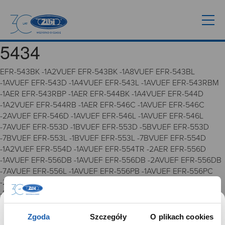
5434
EFR-543BK -1A2VUEF EFR-543BK -1A8VUEF EFR-543BL
-1AVUEF EFR-543D -1A4VUEF EFR-543L -1AVUEF EFR-543RBM
-1AER EFR-543RBP -1AER EFR-544BK -1A4VUEF EFR-544D
-1A2VUEF EFR-544RB -1AER EFR-546C -1AVUEF EFR-546C
-2AVUEF EFR-546D -1AVUEF EFR-546L -1AVUEF EFR-546L
-7AVUEF EFR-553D -1BVUEF EFR-553D -5BVUEF EFR-553D
-7BVUEF EFR-553L -1BVUEF EFR-553L -7BVUEF EFR-554D
-1A2VUEF EFR-554D -1AVUEF EFR-554TR -2AER EFR-556D
-1AVUEF EFR-556DB -1AVUEF EFR-556DB -2AVUEF EFR-556DB
-7AVUEF EFR-556L -1AVUEF EFR-556PB -1AVUEF EFR-556PC
-2AVUEF EFV-500D -1AVUEF EFV-500D -7AVUEF EFV-500L
-1AVUEF EFV-500L -7AVUEF EFV-560D -1AVUEF EFV-560D
-2AVUEF EFV-560D -7AVUEF EFV-560L -1AVUEF MCW-100H
-1A2VEF MCW-100H -1AVEF MCW-100H -3AVEF MCW-100H
Zgoda
Szczegóły
O plikach cookies