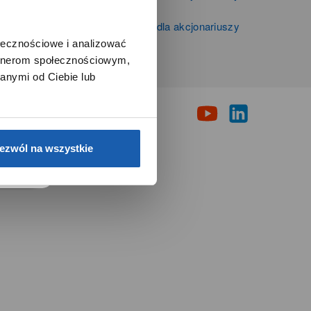
Zibi S.A.
Informacje firmowe i dla akcjonariuszy
Grupy Zibi S.A.
ołecznościowe i analizować
artnerom społecznościowym,
i
anymi od Ciebie lub
e.
ezwól na wszystkie