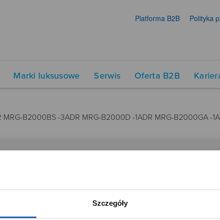
Platforma B2B
Polityka 
Marki luksusowe
Serwis
Oferta B2B
Karier
R MRG-B2000BS -3ADR MRG-B2000D -1ADR MRG-B2000GA -1
DUKTY
SIECI SPRZEDAŻY
Oferta dla firm
Szczegóły
menty muzyczne
Time Trend
tory
Salony muzyczne Riff