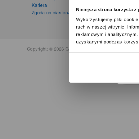
Kariera
Niniejsza strona korzysta z
Zgoda na ciasteczka
Wykorzystujemy pliki cookie 
ruch w naszej witrynie. Inf
reklamowym i analitycznym. 
uzyskanymi podczas korzysta
o
Copyright: © 2026 Grupa Zibi S.A. Wszelkie prawa zas