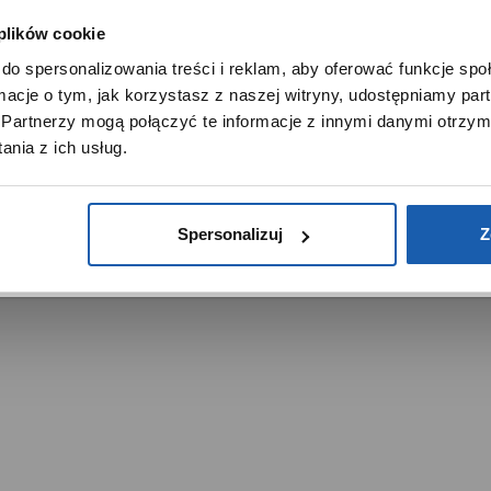
Noble Place
 plików cookie
SZANOWNY UŻYTKOWNIKU,
do spersonalizowania treści i reklam, aby oferować funkcje sp
SZANOWNA UŻYTKOWNICZKO
ormacje o tym, jak korzystasz z naszej witryny, udostępniamy p
Używamy plików cookie w celach analitycznych, statystycznych 
Partnerzy mogą połączyć te informacje z innymi danymi otrzym
marketingowych, w tym aby analizować ruch w tej witrynie,
nia z ich usług.
ptymalizować jej działanie oraz zapamiętywać Twoje preferencj
trzeżone.
DOWIEDZ SIĘ WIĘCEJ
PRZEJDŹ DO SERWISU
Spersonalizuj
Z