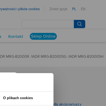
prywatności i plików cookies
Zmień język
PL
EN
Sklep Online
a
Kontakt
ADR MRG-B2000R -1ADR MRG-B2000SG -1ADR MRG-B2000SH
NEWSROOM
Aktualności
O plikach cookies
Kontakt dla mediów
Informacje firmowe i dla akcjonariuszy