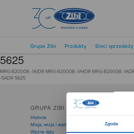
Grupa Zibi
Produkty
Sieci sprzedaży
5625
MRG-B2000B -1A1DR MRG-B2000B -1A4DR MRG-B2000B -1AD
-5ADR 5625
GRUPA ZIBI
PRO
Historia
Zegarki
Zgoda
Misja, wizja i wartości Grupy Zibi
Instru
Ważne daty
Kalkula